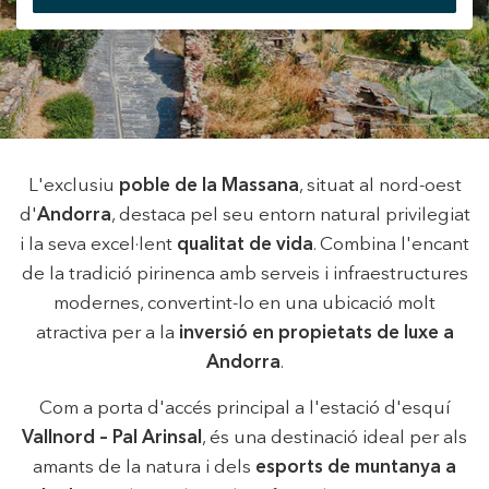
+34 935 178 067
L'exclusiu
poble de la Massana
, situat al nord-oest
d'
Andorra
, destaca pel seu entorn natural privilegiat
ES
CA
EN
FR
i la seva excel·lent
qualitat de vida
. Combina l'encant
de la tradició pirinenca amb serveis i infraestructures
modernes, convertint-lo en una ubicació molt
atractiva per a la
inversió en propietats de luxe a
Andorra
.
Com a porta d'accés principal a l'estació d'esquí
Vallnord – Pal Arinsal
, és una destinació ideal per als
amants de la natura i dels
esports de muntanya a