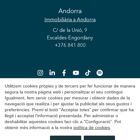
Andorra
Immobiliària
a Andorra
C/ de la Unió, 9
Guardar configuració
Acceptar totes
Escaldes-Engordany
+376 841 800
Utilitzem cookies pròpies y de tercers per fer funcionar de manera
segura la nostra pàgina web i personalitzar el seu contingut.
Igualment, fem servir cookies per mesurar i obtenir dades de la
Copyright 2026 © Durán Carasso
navegació que realitza i per ajustar la publicitat als seus gustos i
preferències. Premi el botó "Acceptar totes" per confirmar que ha
Avís Legal
llegit i acceptat l'informació presentada. Per administrar o
deshabilitar aquestes cookies faci clic a "Configuració". Pot
Política de Privacitat
obtenir més informació a la nostra
política de cookies
.
Política de Cookies