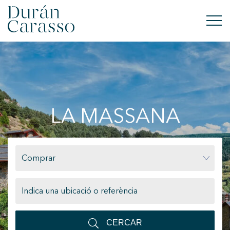
COMPRAR
LLOGAR
LA MASSANA
VENDRE
OBRA NOVA
Comprar
INVERSIONS
GRUP DC
CONTACTE
CERCAR