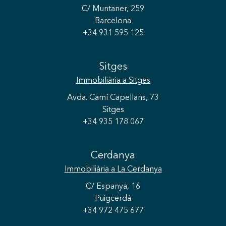
C/ Muntaner, 259
Barcelona
+34 931 595 125
Sitges
Immobiliària
a Sitges
Avda. Camí Capellans, 73
Sitges
+34 935 178 067
Cerdanya
Immobiliària
a La Cerdanya
C/ Espanya, 16
Puigcerdà
+34 972 475 677