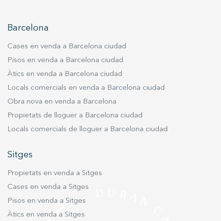
estat dissenyada per aprofitar al màxim la llum
natural i provocar el mínim impacte visual en
Barcelona
l’entorn. Construïda amb cobertes a dues
aigües, zones enjardinades i espais interiors
Cases en venda a Barcelona ciudad
lluminosos, l’habitatge ofereix una perfecta
Pisos en venda a Barcelona ciudad
harmonia entre arquitectura i natura. Aquesta
Àtics en venda a Barcelona ciudad
casa forma part del projecte La Gonarda
Exclusive, una promoció de 61 habitatges que
Locals comercials en venda a Barcelona ciudad
redefineix el luxe immobiliari. El refugi definitiu
Obra nova en venda a Barcelona
enmig de la màgia de les muntanyes. A 1.400
Propietats de lloguer a Barcelona ciudad
metres d’altitud, ofereix una llar en un veritable
Locals comercials de lloguer a Barcelona ciudad
entorn d’exclusivitat, on la vida de luxe es
fusiona amb les vistes més espectaculars.
Sitges
Oferim desenvolupament urbanístic premium,
gestió integral del projecte i arquitectura clau
Propietats en venda a Sitges
en mà, garantint un procés fluid i sense estrès.
Cases en venda a Sitges
Gaudeix d’interiors i paisatgisme de somni que
Pisos en venda a Sitges
reflecteixen el teu estil personal i promouen la
Àtics en venda a Sitges
sostenibilitat, maximitzant el valor de la teva