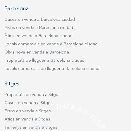
servei. Permeten desar la informació de preferència de
l'usuari per millorar la qualitat dels nostres serveis i oferir
Barcelona
una millor experiència a través de productes recomanats.
Cases en venda a Barcelona ciudad
Marketing i publicitat
Pisos en venda a Barcelona ciudad
Aquestes cookies són utilitzades per emmagatzemar
Àtics en venda a Barcelona ciudad
informació sobre les preferències i les eleccions personals
Locals comercials en venda a Barcelona ciudad
de l'usuari a través de l'observació continuada dels seus
hàbits de navegació. Gràcies a elles, podem conèixer els
Obra nova en venda a Barcelona
hàbits de navegació al lloc web i mostrar publicitat
relacionada amb el perfil de navegació de l'usuari.
Propietats de lloguer a Barcelona ciudad
Locals comercials de lloguer a Barcelona ciudad
Sitges
Propietats en venda a Sitges
Cases en venda a Sitges
Pisos en venda a Sitges
Àtics en venda a Sitges
Terrenys en venda a Sitges