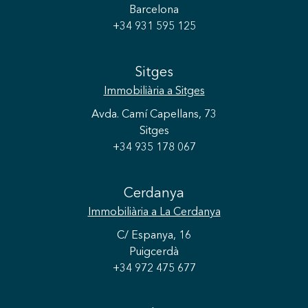
Barcelona
+34 931 595 125
Sitges
Immobiliària
a Sitges
Avda. Camí Capellans, 73
Sitges
+34 935 178 067
Cerdanya
Immobiliària
a La Cerdanya
C/ Espanya, 16
Puigcerdà
+34 972 475 677