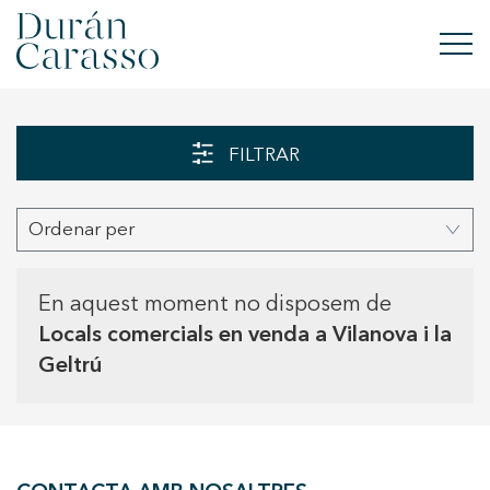
COMPRAR
FILTRAR
LLOGAR
Ordenar per
VENDRE
OBRA NOVA
En aquest moment no disposem de
Locals comercials en venda a Vilanova i la
INVERSIONS
Geltrú
GRUP DC
CONTACTE