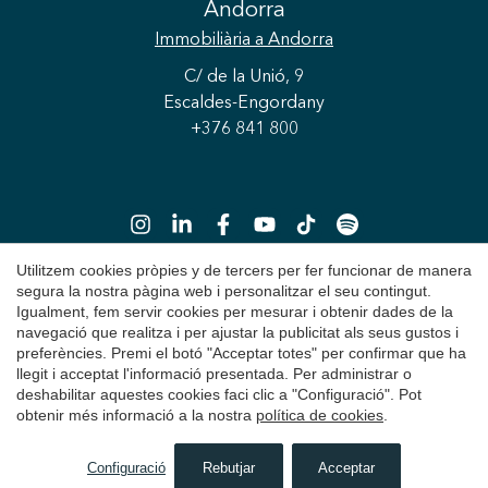
Andorra
Immobiliària
a Andorra
C/ de la Unió, 9
Escaldes-Engordany
+376 841 800
Utilitzem cookies pròpies y de tercers per fer funcionar de manera
Guardar configuració
Acceptar totes
segura la nostra pàgina web i personalitzar el seu contingut.
Igualment, fem servir cookies per mesurar i obtenir dades de la
Copyright 2026 © Durán Carasso
navegació que realitza i per ajustar la publicitat als seus gustos i
preferències. Premi el botó "Acceptar totes" per confirmar que ha
Avís Legal
llegit i acceptat l'informació presentada. Per administrar o
deshabilitar aquestes cookies faci clic a "Configuració". Pot
Política de Privacitat
obtenir més informació a la nostra
política de cookies
.
Política de Cookies
Configuració
Rebutjar
Acceptar