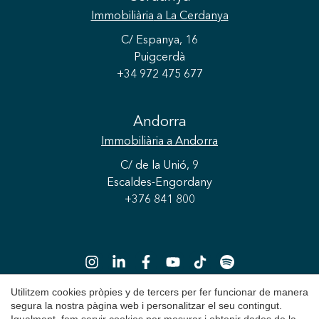
Immobiliària
a La Cerdanya
C/ Espanya, 16
Puigcerdà
+34 972 475 677
Andorra
Immobiliària
a Andorra
C/ de la Unió, 9
Escaldes-Engordany
+376 841 800
Utilitzem cookies pròpies y de tercers per fer funcionar de manera
segura la nostra pàgina web i personalitzar el seu contingut.
Guardar configuració
Acceptar totes