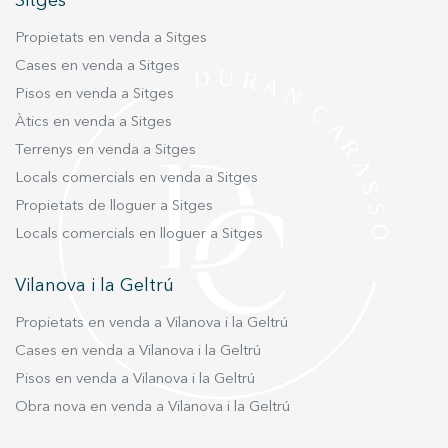
Sitges
Propietats en venda a Sitges
Marketing i publicitat
Cases en venda a Sitges
Aquestes cookies són utilitzades per emmagatzemar
Pisos en venda a Sitges
informació sobre les preferències i les eleccions personals
de l'usuari a través de l'observació continuada dels seus
Àtics en venda a Sitges
hàbits de navegació. Gràcies a elles, podem conèixer els
hàbits de navegació al lloc web i mostrar publicitat
Terrenys en venda a Sitges
relacionada amb el perfil de navegació de l'usuari.
Locals comercials en venda a Sitges
Propietats de lloguer a Sitges
Locals comercials en lloguer a Sitges
Vilanova i la Geltrú
Propietats en venda a Vilanova i la Geltrú
Cases en venda a Vilanova i la Geltrú
Pisos en venda a Vilanova i la Geltrú
Obra nova en venda a Vilanova i la Geltrú