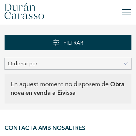
COMPRAR
FILTRAR
LLOGAR
Ordenar per
VENDRE
OBRA NOVA
En aquest moment no disposem de
Obra
nova en venda a Eivissa
INVERSIONS
GRUP DC
CONTACTA AMB NOSALTRES
CONTACTE