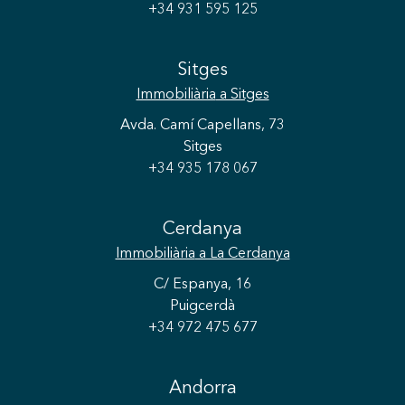
+34 931 595 125
Sitges
Immobiliària
a Sitges
Avda. Camí Capellans, 73
Sitges
+34 935 178 067
Cerdanya
Immobiliària
a La Cerdanya
C/ Espanya, 16
Puigcerdà
+34 972 475 677
Andorra