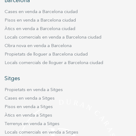
servei. Permeten desar la informació de preferència de
Barcelona
l'usuari per millorar la qualitat dels nostres serveis i oferir
una millor experiència a través de productes recomanats.
Cases en venda a Barcelona ciudad
Pisos en venda a Barcelona ciudad
Marketing i publicitat
Àtics en venda a Barcelona ciudad
Aquestes cookies són utilitzades per emmagatzemar
Locals comercials en venda a Barcelona ciudad
informació sobre les preferències i les eleccions personals
de l'usuari a través de l'observació continuada dels seus
Obra nova en venda a Barcelona
hàbits de navegació. Gràcies a elles, podem conèixer els
Propietats de lloguer a Barcelona ciudad
hàbits de navegació al lloc web i mostrar publicitat
relacionada amb el perfil de navegació de l'usuari.
Locals comercials de lloguer a Barcelona ciudad
Sitges
Propietats en venda a Sitges
Cases en venda a Sitges
Pisos en venda a Sitges
Àtics en venda a Sitges
Terrenys en venda a Sitges
Locals comercials en venda a Sitges