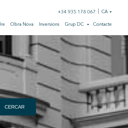
+34 935 178 067
CA
re
Obra Nova
Inversions
Grup DC
Contacte
CERCAR
tivades