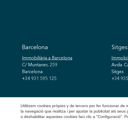
Barcelona
Sitges
Immobiliària
a Barcelona
Immobil
C/ Muntaner, 259
Avda. C
Barcelona
Sitges
+34 931 595 125
+34 935
Utilitzem cookies pròpies y de tercers per fer funcionar de
la navegació que realitza i per ajustar la publicitat als seu
o deshabilitar aquestes cookies faci clic a "Configuració". 
Copyright 2026 