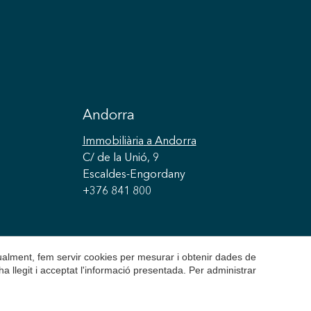
Andorra
Immobiliària
a Andorra
C/ de la Unió, 9
Escaldes-Engordany
+376 841 800
gualment, fem servir cookies per mesurar i obtenir dades de
ha llegit i acceptat l'informació presentada. Per administrar
olítica de Cookies