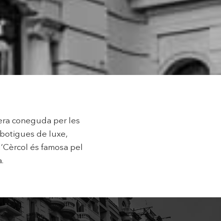
 de
tal·lació
 així ho
n
na web.
oc web.
urament
 servei.
nera coneguda per les
 dels
s.
u botigues de luxe,
d’Cèrcol és famosa pel
.
inuada
ió de