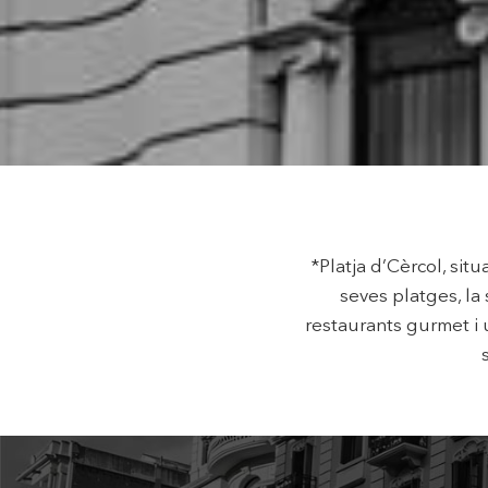
Aquest l
millorar
de les m
desitja,
compte 
Analít
Permete
La info
de l'act
introdui
*Platja d’Cèrcol, si
Permeten
nostres
seves platges, la 
restaurants gurmet i 
Marketi
Aqueste
preferèn
dels se
navegaci
l'usuari.