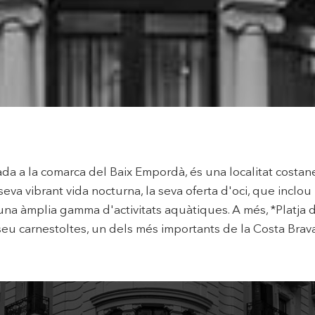
loc web utilitza cookies pròpies per recopilar informació amb la finalitat
 els nostres serveis. Si continua navegant, suposa l'acceptació de la ins
ateixes. L'usuari té la possibilitat de configurar el navegador podent, si
 impedir que siguin instal·lades al disc dur, encara que haurà de tenir e
que aquesta acció podrà ocasionar dificultats de navegació de la pàgi
iques i personalització
n fer el seguiment i l'anàlisi del comportament dels usuaris d'aquest ll
rmació recollida mitjançant aquest tipus de cookies s'utilitza en el mes
ivitat del web per a l'elaboració de perfils de navegació dels usuaris per
r millores en funció de l'anàlisi de les dades d'ús que fan els usuaris del
tuada a la comarca del Baix Empordà, és una localitat costa
 desar la informació de preferència de l'usuari per millorar la qualitat
 serveis i oferir una millor experiència a través de productes recomanat
seva vibrant vida nocturna, la seva oferta d'oci, que inclo
una àmplia gamma d'activitats aquàtiques. A més, *Platja 
ng i publicitat
seu carnestoltes, un dels més importants de la Costa Brava
s cookies són utilitzades per emmagatzemar informació sobre les
cies i les eleccions personals de l'usuari a través de l'observació cont
us hàbits de navegació. Gràcies a elles, podem conèixer els hàbits de
ó al lloc web i mostrar publicitat relacionada amb el perfil de navegac