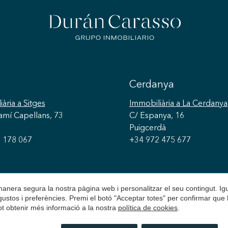
Cerdanya
iària
a Sitges
Immobiliària
a La Cerdanya
amí Capellans, 73
C/ Espanya, 16
Puigcerdà
 178 067
+34 972 475 677
 manera segura la nostra pàgina web i personalitzar el seu contingut. I
s gustos i preferències. Premi el botó "Acceptar totes" per confirmar que 
Pot obtenir més informació a la nostra
política de cookies
.
© Durán Carasso
Avís Legal
Política de Privacitat
P