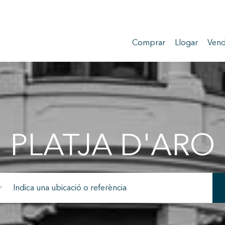
Comprar
Llogar
Vend
PLATJA D'ARO
icar cookies
ues i funcionals
Sempre ac