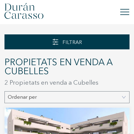
COMPRAR
FILTRAR
LLOGAR
PROPIETATS EN VENDA A
VENDRE
CUBELLES
OBRA NOVA
2 Propietats en venda a Cubelles
INVERSIONS
Ordenar per
GRUP DC
CONTACTE