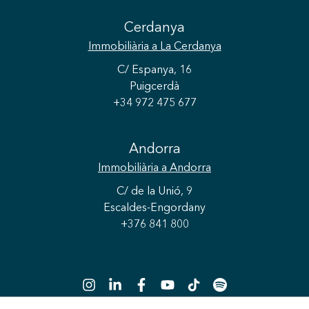
Cerdanya
Immobiliària
a La Cerdanya
C/ Espanya, 16
Puigcerdà
+34 972 475 677
Andorra
Guardar configuració
Acceptar totes
Immobiliària
a Andorra
C/ de la Unió, 9
Escaldes-Engordany
+376 841 800