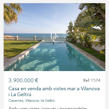
contracti punt de càrrega elèctrica. Contacta'ns
per a conèixer la disponibilitat actual i concertar
una visita.
3.900.000 €
Ref. 1574
Casa en venda amb vistes mar a Vilanova
i La Geltrú
Casernes, Vilanova i la Geltrú
Amb unes vistes úniques i incomparables,