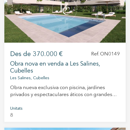
+34 935 178 067
Des de
370.000 €
Ref. ON0149
Obra nova en venda a Les Salines,
ES
CA
EN
FR
Cubelles
Les Salines, Cubelles
Obra nueva exclusiva con piscina, jardines
privados y espectaculares áticos con grandes
terrazas Les Terrasses de Cubelles es una
promoción de obra nueva compuesta por 16
Unitats
8
viviendas, diseñada para ofrecer confort, diseño
contemporáneo y una excelente calidad de vida.
El residencial cuenta con diferentes tipologías