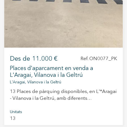
Des de
11.000 €
Ref. ON0077_PK
Places d'aparcament en venda a
L'Aragai, Vilanova i la Geltrú
L'Aragai, Vilanova i la Geltrú
13 Places de pàrquing disponibles, en L'*Aragai
- Vilanova i la Geltrú, amb diferents
característiques perquè triïs la que millor
t'encaixi. Preus en funció de la plaça triada
Unitats
13
(entre 11.000 € i 20.000 €). Porta automàtica i
bona il·luminació. Preinstal·lació perquè el client