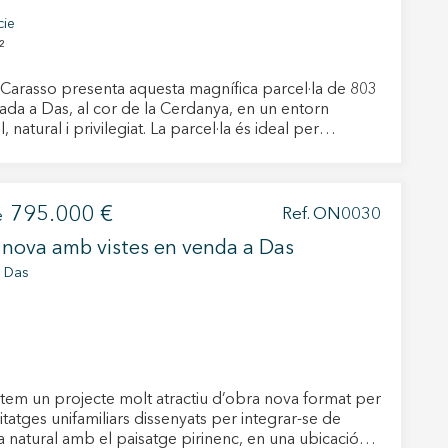
cie
²
Carasso presenta aquesta magnífica parcel·la de 803
tivades
uada a Das, al cor de la Cerdanya, en un entorn
ral i privilegiat. La parcel·la és ideal per
 de
ir-hi una casa unifamiliar a mida i gaudir de privacitat,
tal·lació
tural i unes vistes obertes immillorables a la
 així ho
n
bina perfectament
na web.
l·litat i proximitat als serveis i punts d’interès
795.000 €
Ref. ON0030
e
als de la comarca, convertint-la en una opció ideal
nova amb vistes en venda a Das
om a residència habitual com de segona residència.
ortunitat única per construir la casa dels teus somnis
, Das
oc web.
 de les zones més valorades de la Cerdanya.
urament
 servei.
 dels
s.
tem un projecte molt atractiu d’obra nova format per
itatges unifamiliars dissenyats per integrar-se de
 natural amb el paisatge pirinenc, en una ubicació