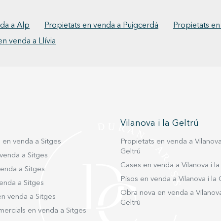
grups c
exterio
molt v
nda a Alp
Propietats en venda a Puigcerdà
Propietats en
muntan
en venda a Llívia
més càlids. Al costat del resta
d’apar
una zon
lloc mo
l’esta
Tosa d’
Existei
diferen
contin
Vilanova i la Geltrú
d’alta
s en venda a Sitges
Propietats en venda a Vilanova 
Geltrú
venda a Sitges
Cases en venda a Vilanova i la
venda a Sitges
Pisos en venda a Vilanova i la 
enda a Sitges
Obra nova en venda a Vilanova 
en venda a Sitges
Geltrú
mercials en venda a Sitges