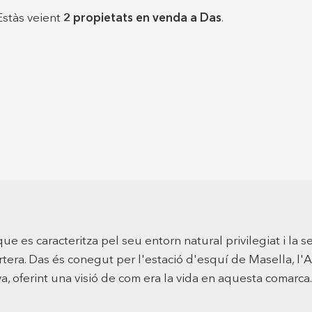
vivir
i tamb
Estàs veient
2 propietats en venda a Das
.
muntany
gaudeixen de 
capaci
restau
terrass
aprofit
o de m
espectacu
restau
cliente
propiet
per con
zones més 
bon es
comple
des del
 es caracteritza pel seu entorn natural privilegiat i la se
m², am
artera. Das és conegut per l'estació d'esquí de Masella, l
planta 
funcionament de
a, oferint una visió de com era la vida en aquesta comarca.
dos me
servei