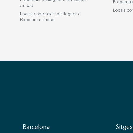
Propietats
ciudad
Locals com
Locals comercials de lloguer a
Barcelona ciudad
Barcelona
Sitges