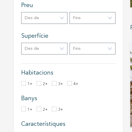
Aqueste
Preu
preferèn
dels se
navegaci
Des de
Fins
l'usuari.
Superfície
Des de
Fins
Habitacions
1+
2+
3+
4+
Banys
1+
2+
3+
Característiques