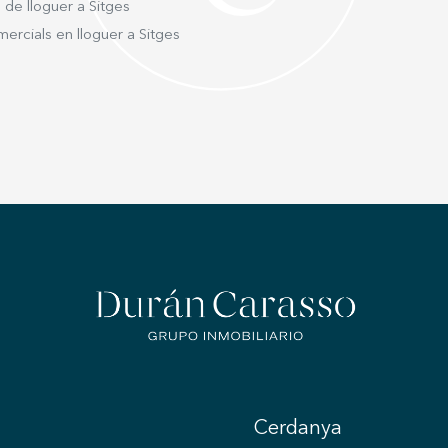
 de lloguer a Sitges
ercials en lloguer a Sitges
Cerdanya