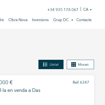
+34 935 178 067
CA
re
Obra Nova
Inversions
Grup DC
Contacte
Llistat
Mosaic
000 €
Ref. 6347
l·la en venda a Das