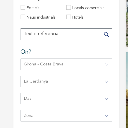
Edificis
Locals comercials
Modif
Naus industrials
Hotels
Tècniq
Aquest l
millorar
de les m
On?
desitja,
compte 
Girona - Costa Brava
Analít
La Cerdanya
Permete
La info
de l'act
introdui
Das
Permeten
nostres
Zona
Marketi