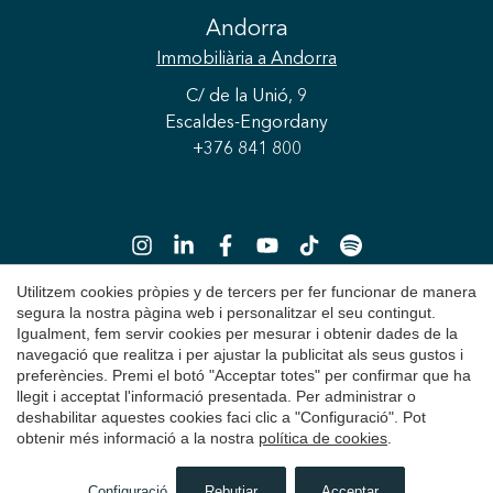
Andorra
Immobiliària
a Andorra
C/ de la Unió, 9
Escaldes-Engordany
+376 841 800
Utilitzem cookies pròpies y de tercers per fer funcionar de manera
Guardar configuració
Acceptar totes
segura la nostra pàgina web i personalitzar el seu contingut.
Igualment, fem servir cookies per mesurar i obtenir dades de la
Copyright 2026 © Durán Carasso
navegació que realitza i per ajustar la publicitat als seus gustos i
preferències. Premi el botó "Acceptar totes" per confirmar que ha
Avís Legal
llegit i acceptat l'informació presentada. Per administrar o
deshabilitar aquestes cookies faci clic a "Configuració". Pot
Política de Privacitat
obtenir més informació a la nostra
política de cookies
.
Política de Cookies
Configuració
Rebutjar
Acceptar