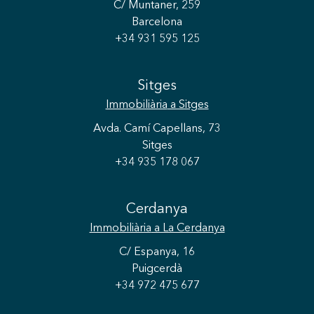
C/ Muntaner, 259
Barcelona
+34 931 595 125
Sitges
Immobiliària
a Sitges
Avda. Camí Capellans, 73
Sitges
+34 935 178 067
Cerdanya
Immobiliària
a La Cerdanya
C/ Espanya, 16
Puigcerdà
+34 972 475 677