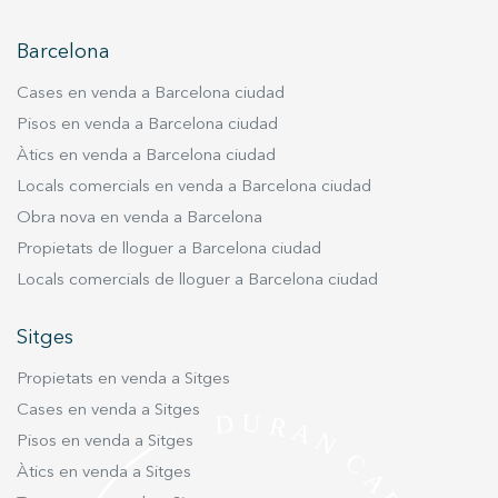
servei. Permeten desar la informació de preferència de
l'usuari per millorar la qualitat dels nostres serveis i oferir
una millor experiència a través de productes recomanats.
Barcelona
Cases en venda a Barcelona ciudad
Marketing i publicitat
Pisos en venda a Barcelona ciudad
Aquestes cookies són utilitzades per emmagatzemar
Àtics en venda a Barcelona ciudad
informació sobre les preferències i les eleccions personals
de l'usuari a través de l'observació continuada dels seus
Locals comercials en venda a Barcelona ciudad
hàbits de navegació. Gràcies a elles, podem conèixer els
hàbits de navegació al lloc web i mostrar publicitat
Obra nova en venda a Barcelona
relacionada amb el perfil de navegació de l'usuari.
Propietats de lloguer a Barcelona ciudad
Locals comercials de lloguer a Barcelona ciudad
Sitges
Propietats en venda a Sitges
Cases en venda a Sitges
Pisos en venda a Sitges
Àtics en venda a Sitges