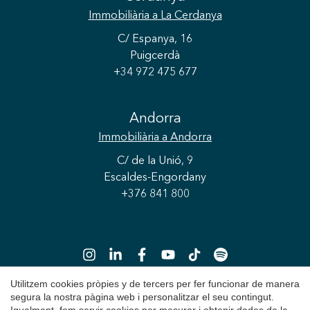
Immobiliària
a La Cerdanya
C/ Espanya, 16
Puigcerdà
+34 972 475 677
Andorra
Immobiliària
a Andorra
C/ de la Unió, 9
Escaldes-Engordany
+376 841 800
Utilitzem cookies pròpies y de tercers per fer funcionar de manera
segura la nostra pàgina web i personalitzar el seu contingut.
Guardar configuració
Acceptar totes