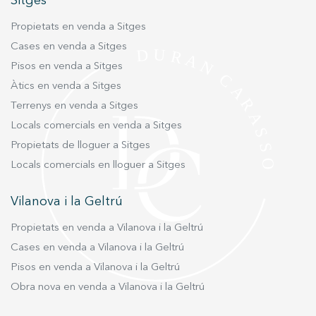
Sitges
Propietats en venda a Sitges
Marketing i publicitat
Cases en venda a Sitges
Aquestes cookies són utilitzades per emmagatzemar
Pisos en venda a Sitges
informació sobre les preferències i les eleccions personals
de l'usuari a través de l'observació continuada dels seus
Àtics en venda a Sitges
hàbits de navegació. Gràcies a elles, podem conèixer els
hàbits de navegació al lloc web i mostrar publicitat
Terrenys en venda a Sitges
relacionada amb el perfil de navegació de l'usuari.
Locals comercials en venda a Sitges
Propietats de lloguer a Sitges
Locals comercials en lloguer a Sitges
Vilanova i la Geltrú
Propietats en venda a Vilanova i la Geltrú
Cases en venda a Vilanova i la Geltrú
Pisos en venda a Vilanova i la Geltrú
Obra nova en venda a Vilanova i la Geltrú