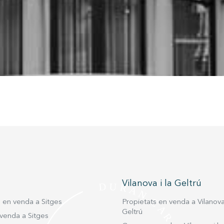
 impedir que siguin instal·lades al disc dur, encara que haurà de tenir e
que aquesta acció podrà ocasionar dificultats de navegació de la pàgi
iques i personalització
n fer el seguiment i l'anàlisi del comportament dels usuaris d'aquest ll
rmació recollida mitjançant aquest tipus de cookies s'utilitza en el mes
ivitat del web per a l'elaboració de perfils de navegació dels usuaris per
r millores en funció de l'anàlisi de les dades d'ús que fan els usuaris del
 desar la informació de preferència de l'usuari per millorar la qualitat
 serveis i oferir una millor experiència a través de productes recomanat
ng i publicitat
s cookies són utilitzades per emmagatzemar informació sobre les
cies i les eleccions personals de l'usuari a través de l'observació cont
us hàbits de navegació. Gràcies a elles, podem conèixer els hàbits de
ó al lloc web i mostrar publicitat relacionada amb el perfil de navegac
Vilanova i la Geltrú
Guardar configuració
Acceptar totes
s en venda a Sitges
Propietats en venda a Vilanova 
Geltrú
venda a Sitges