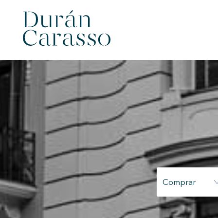
Modif
Tècniq
Comprar
Aquest l
millorar
de les m