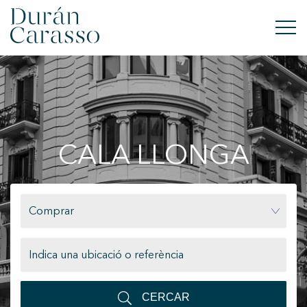
COMPRAR
LLOGAR
CALA LLONGA
VENDRE
OBRA NOVA
Comprar
INVERSIONS
GRUP DC
CONTACTE
CERCAR