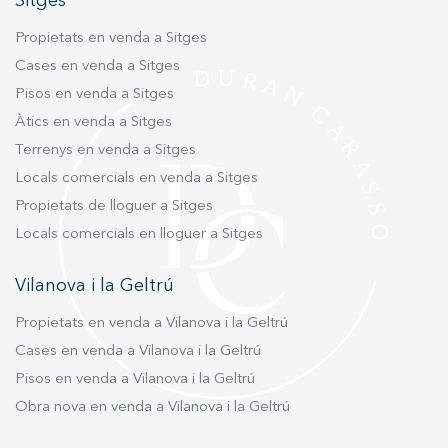
Sitges
Propietats en venda a Sitges
Marketing i publicitat
Cases en venda a Sitges
Aquestes cookies són utilitzades per emmagatzemar
Pisos en venda a Sitges
informació sobre les preferències i les eleccions personals
de l'usuari a través de l'observació continuada dels seus
Àtics en venda a Sitges
hàbits de navegació. Gràcies a elles, podem conèixer els
hàbits de navegació al lloc web i mostrar publicitat
Terrenys en venda a Sitges
relacionada amb el perfil de navegació de l'usuari.
Locals comercials en venda a Sitges
Propietats de lloguer a Sitges
Locals comercials en lloguer a Sitges
Vilanova i la Geltrú
Propietats en venda a Vilanova i la Geltrú
Cases en venda a Vilanova i la Geltrú
Pisos en venda a Vilanova i la Geltrú
Obra nova en venda a Vilanova i la Geltrú