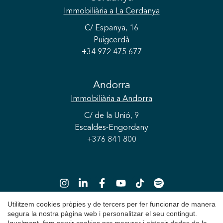
Immobiliària
a La Cerdanya
C/ Espanya, 16
Puigcerdà
+34 972 475 677
Andorra
Immobiliària
a Andorra
C/ de la Unió, 9
Escaldes-Engordany
+376 841 800
Utilitzem cookies pròpies y de tercers per fer funcionar de manera
segura la nostra pàgina web i personalitzar el seu contingut.
Guardar configuració
Acceptar totes