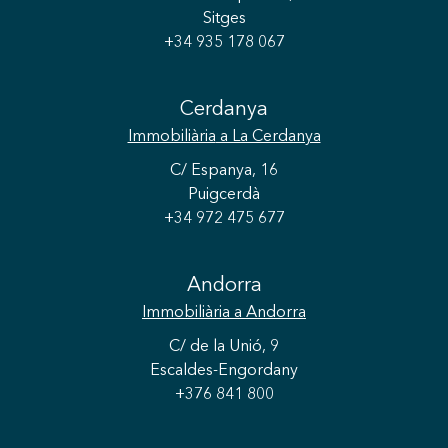
Sitges
+34 935 178 067
Cerdanya
Immobiliària
a La Cerdanya
C/ Espanya, 16
Puigcerdà
+34 972 475 677
Andorra
Immobiliària
a Andorra
C/ de la Unió, 9
Escaldes-Engordany
+376 841 800