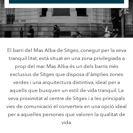
+34 935 178 067
El barri del Mas Alba de Sitges, conegut per la seva
tranquil·litat, està situat en una zona privilegiada a
ES
CA
EN
FR
prop del mar. Mas Alba és un dels barris més
exclusius de Sitges que disposa d'àmplies zones
verdes i una arquitectura distintiva, ideal per a
Modificar cookies
aquells que busquen un estil de vida tranquil. La
seva proximitat al centre de Sitges i a les principals
vies de comunicació el converteix en una opció ideal
Tècniques i funcionals
Sempre activades
per a aquelles persones que valoren la qualitat de
Aquest lloc web utilitza cookies pròpies per recopilar
vida.
informació amb la finalitat de millorar els nostres serveis.
Si continua navegant, suposa l'acceptació de la instal·lació