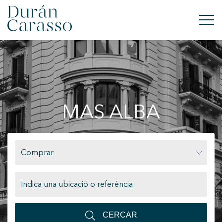
COMPRAR
LLOGAR
MAS ALBA
VENDRE
OBRA NOVA
Comprar
INVERSIONS
GRUP DC
CONTACTE
CERCAR