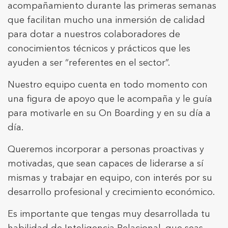
Tècniques i funcionals
Sempre activades
acompañamiento durante las primeras semanas
Aquest lloc web utilitza cookies pròpies per recopilar
que facilitan mucho una inmersión de calidad
informació amb la finalitat de millorar els nostres serveis.
para dotar a nuestros colaboradores de
Si continua navegant, suposa l'acceptació de la instal·lació
de les mateixes. L'usuari té la possibilitat de configurar el
conocimientos técnicos y prácticos que les
navegador podent, si així ho desitja, impedir que siguin
instal·lades al disc dur, encara que haurà de tenir en
ayuden a ser “referentes en el sector”.
compte que aquesta acció podrà ocasionar dificultats de
navegació de la pàgina web.
Nuestro equipo cuenta en todo momento con
una figura de apoyo que le acompaña y le guía
Analítiques i personalització
para motivarle en su On Boarding y en su día a
Permeten fer el seguiment i l'anàlisi del comportament
día.
dels usuaris d'aquest lloc web. La informació recollida
mitjançant aquest tipus de cookies s'utilitza en el
mesurament de l'activitat del web per a l'elaboració de
Queremos incorporar a personas proactivas y
perfils de navegació dels usuaris per introduir millores en
funció de l'anàlisi de les dades d'ús que fan els usuaris del
motivadas, que sean capaces de liderarse a sí
servei. Permeten desar la informació de preferència de
l'usuari per millorar la qualitat dels nostres serveis i oferir
mismas y trabajar en equipo, con interés por su
una millor experiència a través de productes recomanats.
desarrollo profesional y crecimiento económico.
Marketing i publicitat
Es importante que tengas muy desarrollada tu