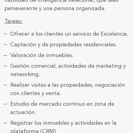
habilidad de Inteligencia Relacional, que seas
Aquestes cookies són utilitzades per emmagatzemar
informació sobre les preferències i les eleccions personals
perseverante y una persona organizada.
de l'usuari a través de l'observació continuada dels seus
hàbits de navegació. Gràcies a elles, podem conèixer els
hàbits de navegació al lloc web i mostrar publicitat
Tareas:
relacionada amb el perfil de navegació de l'usuari.
Ofrecer a los clientes un servicio de Excelencia.
Captación y de propiedades residenciales.
Valoración de inmuebles.
Gestión comercial, actividades de marketing y
networking.
Realizar visitas a las propiedades, negociación
con clientes y venta.
Estudio de mercado continuo en zona de
actuación.
Registrar los inmuebles y actividades en la
plataforma (CRM)