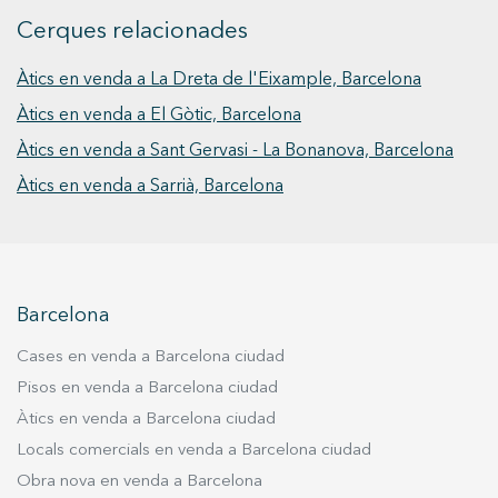
natural, pròxim a escoles, hospitals,
instal·lacions esportives, xarxes de transport i a
Cerques relacionades
poca distància del centre de Barcelona. Els
Àtics en venda a La Dreta de l'Eixample, Barcelona
habitatges d’O7 han estat dissenyats pel
prestigiós estudi Adoras Atelier Arquitectura i
Àtics en venda a El Gòtic, Barcelona
es caracteritzen per les seves àrees àmplies, la
Àtics en venda a Sant Gervasi - La Bonanova, Barcelona
gran lluminositat, una distribució òptima i una
Àtics en venda a Sarrià, Barcelona
alta qualitat en materials i acabats. Destaca la
seva capacitat per integrar l’exterior gràcies als
grans finestrals i les terrasses, pensades per
potenciar la vida a l’aire lliure i crear ambients
acollidors i únics. També podrà optar per un
Barcelona
dels extraordinaris àtics de 2 o 3 dormitoris amb
solàrium panoràmic. En les zones comunitàries,
Cases en venda a Barcelona ciudad
els residents tindran accés a l’espai de la
Pisos en venda a Barcelona ciudad
coberta, amb una gran piscina amb solàrium i
Àtics en venda a Barcelona ciudad
una zona infantil. A més, a la planta baixa,
Locals comercials en venda a Barcelona ciudad
trobaran un gimnàs professional totalment
equipat, un espai de coworking i una sala
Obra nova en venda a Barcelona