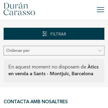
COMPRAR
FILTRAR
LLOGAR
Ordenar per
VENDRE
OBRA NOVA
En aquest moment no disposem de
Àtics
en venda a Sants - Montjuïc, Barcelona
INVERSIONS
GRUP DC
CONTACTA AMB NOSALTRES
CONTACTE