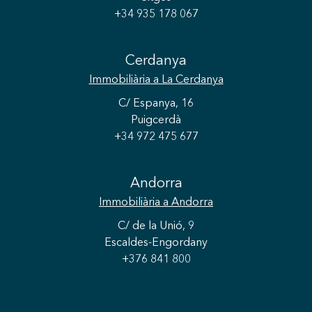
+34 935 178 067
Cerdanya
Immobiliària
a La Cerdanya
C/ Espanya, 16
Puigcerdà
+34 972 475 677
Andorra
Immobiliària
a Andorra
C/ de la Unió, 9
Escaldes-Engordany
+376 841 800
Guardar configuració
Acceptar totes