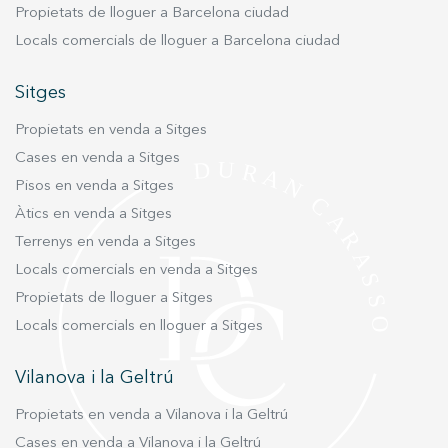
polivalent. Aquestes comoditats permeten
Propietats de lloguer a Barcelona ciudad
gaudir de l’entorn natural de Montjuïc a l’aire
Locals comercials de lloguer a Barcelona ciudad
lliure i des d’una posició elevada, o bé mantenir-
se actius sense abandonar la comoditat del
Sitges
residencial. L’esperem de dilluns a divendres,
de 10:00 a 14:00 hores i de 16:00 a 19:00 hores,
Propietats en venda a Sitges
i dissabtes de 10:00 a 14:00 hores, a la nostra
Cases en venda a Sitges
oficina de vendes al carrer Muntaner 259, on
Pisos en venda a Sitges
estarem encantats d’ampliar-li tota la informació
Àtics en venda a Sitges
del projecte. La informació gràfica és merament
Terrenys en venda a Sitges
orientativa. Kronos Investment Management
Locals comercials en venda a Sitges
Spain, S.L. es reserva el dret a realitzar les
modificacions necessàries per exigències
Propietats de lloguer a Sitges
tècniques, comercials, jurídiques o
Locals comercials en lloguer a Sitges
administratives, així com per decisions derivades
de la direcció d’obra. Els preus dels immobles
Vilanova i la Geltrú
estan subjectes a la disponibilitat i no inclouen
Propietats en venda a Vilanova i la Geltrú
impostos.
Cases en venda a Vilanova i la Geltrú