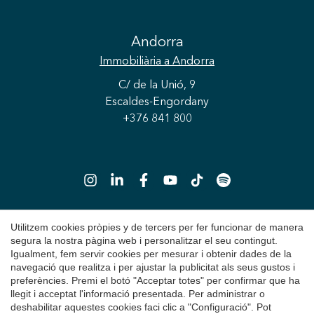
Guardar configuració
Acceptar totes
Andorra
Immobiliària
a Andorra
C/ de la Unió, 9
Escaldes-Engordany
+376 841 800
Utilitzem cookies pròpies y de tercers per fer funcionar de manera
segura la nostra pàgina web i personalitzar el seu contingut.
Copyright 2026 © Durán Carasso
Igualment, fem servir cookies per mesurar i obtenir dades de la
Avís Legal
navegació que realitza i per ajustar la publicitat als seus gustos i
preferències. Premi el botó "Acceptar totes" per confirmar que ha
Política de Privacitat
llegit i acceptat l'informació presentada. Per administrar o
deshabilitar aquestes cookies faci clic a "Configuració". Pot