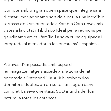
Aquest Àtic té la particularitat de la doble orientació.
Compte amb un gran open space que integra sala
d'estar i menjador amb sortida a peu a una increïble
terrassa de 26m orientada a Rambla Catalunya amb
Modificar cookies
vistes a la ciutat i Tibidabo. Ideal per a reunions per
gaudir amb amics i família. La seva cuina equipada i
integrada al menjador la fan encara més espaiosa.
Tècniques i funcionals
Sempre activades
Aquest lloc web utilitza cookies pròpies per recopilar
informació amb la finalitat de millorar els nostres serveis.
Si continua navegant, suposa l'acceptació de la instal·lació
A través d´un passadís amb espai d
de les mateixes. L'usuari té la possibilitat de configurar el
navegador podent, si així ho desitja, impedir que siguin
´emmagatzematge s´accedeix a la zona de nit
instal·lades al disc dur, encara que haurà de tenir en
compte que aquesta acció podrà ocasionar dificultats de
orientada al´interior d´illa. Allà hi trobem dos
navegació de la pàgina web.
dormitoris dobles, un en suite i un segon bany
complet. La seva orientació SUD inunda de llum
Analítiques i personalització
natural a totes les estances.
Permeten fer el seguiment i l'anàlisi del comportament
dels usuaris d'aquest lloc web. La informació recollida
mitjançant aquest tipus de cookies s'utilitza en el