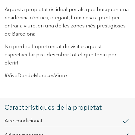
mesurament de l'activitat del web per a l'elaboració de
perfils de navegació dels usuaris per introduir millores en
Aquesta propietat és ideal per als que busquen una
funció de l'anàlisi de les dades d'ús que fan els usuaris del
residència cèntrica, elegant, lluminosa a punt per
servei. Permeten desar la informació de preferència de
l'usuari per millorar la qualitat dels nostres serveis i oferir
entrar a viure, en una de les zones més prestigioses
una millor experiència a través de productes recomanats.
de Barcelona.
Marketing i publicitat
No perdeu l'oportunitat de visitar aquest
Aquestes cookies són utilitzades per emmagatzemar
espectacular pis i descobrir tot el que teniu per
informació sobre les preferències i les eleccions personals
oferir!
de l'usuari a través de l'observació continuada dels seus
hàbits de navegació. Gràcies a elles, podem conèixer els
hàbits de navegació al lloc web i mostrar publicitat
#ViveDondeMerecesViure
relacionada amb el perfil de navegació de l'usuari.
Característiques de la propietat
Aire condicionat