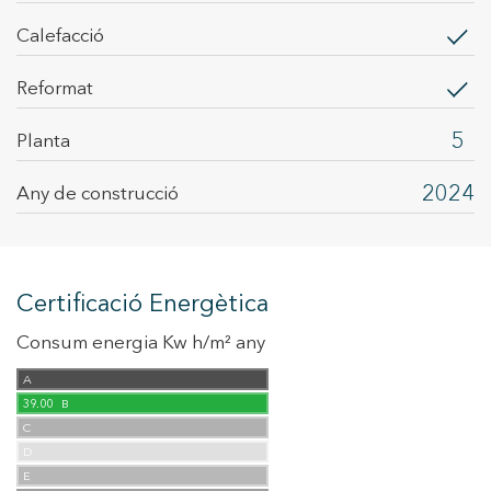
calefacció
Reformat
5
Planta
2024
Any de construcció
Certificació Energètica
Consum energia Kw h/m² any
A
39.00
B
C
D
E