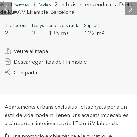
41 imatges
Vídeo
+34 935 178 067
Habitacions
Banys
Sup. construïda
Sup. útil
2
3
135 m²
122 m²
Veure al mapa
Descarregar fitxa de l'immoble
ES
CA
EN
FR
Compartir
Apartaments urbans exclusius i dissenyats per a un
estil de vida modern. Tenen uns acabats impecables,
a càrrec dels interioristes de l´Estudi Vilablanch.
És una promoció emblemàtica a la ciutat, que