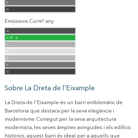
F
G
Emissions Co/m² any
A
6.00
B
C
D
E
F
G
Sobre La Dreta de l'Eixample
La Dreta de l'Eixample és un barri emblemàtic de
Barcelona que destaca per la seva elegància i
modernisme. Conegut per la seva arquitectura
modernista, les seves àmplies avingudes i els edificis
històrics, aquest barri és ideal per a aquells que