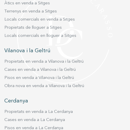
qualitat, combina disseny, funcionalitat i
Àtics en venda a Sitges
elegància. L’habitatge disposa d’armaris
Terrenys en venda a Sitges
encastats a totes les habitacions, climatització
Locals comercials en venda a Sitges
mitjançant aire condicionat, calefacció individual
Propietats de lloguer a Sitges
de gas natural i una orientació excel·lent que
garanteix llum natural durant tot el dia. Situat en
Locals comercials en lloguer a Sitges
una sisena planta real (vuitena altura) d’una
finca representativa amb ascensor i servei de
Vilanova i la Geltrú
consergeria, aquest àtic gaudeix d’una ubicació
Propietats en venda a Vilanova i la Geltrú
privilegiada, envoltat de comerços, restaurants,
escoles, zones verdes i excel·lents connexions
Cases en venda a Vilanova i la Geltrú
amb transport públic. Una propietat única per a
Pisos en venda a Vilanova i la Geltrú
aquells que busquen amplitud, disseny,
Obra nova en venda a Vilanova i la Geltrú
terrasses i una ubicació immillorable a la zona
alta de Barcelona.
Cerdanya
Propietats en venda a La Cerdanya
Cases en venda a La Cerdanya
Pisos en venda a La Cerdanya