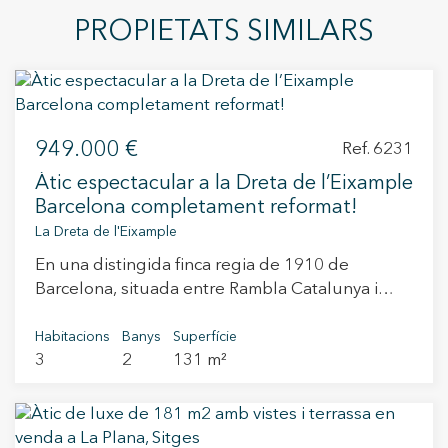
PROPIETATS SIMILARS
949.000 €
Ref. 6231
Àtic espectacular a la Dreta de l’Eixample
Barcelona completament reformat!
La Dreta de l'Eixample
En una distingida finca regia de 1910 de
Barcelona, situada entre Rambla Catalunya i
Balmes, es troba aquest àtic excepcional,
completament reformat. Un habitatge únic que
Habitacions
Banys
Superfície
3
2
131 m²
destaca per la seva extraordinària lluminositat i
amplitud, poc habitual al cor de Barcelona.
Gràcies a la seva orientació al mar, gaudeix de
sol directe al matí i d’una llum natural constant