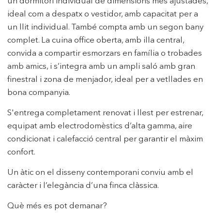
un dormitori individual de dimensions més ajustades,
ideal com a despatx o vestidor, amb capacitat per a
Modificar cookies
un llit individual. També compta amb un segon bany
complet. La cuina office oberta, amb illa central,
convida a compartir esmorzars en família o trobades
Tècniques i funcionals
Sempre activades
amb amics, i s’integra amb un ampli saló amb gran
Aquest lloc web utilitza cookies pròpies per recopilar
finestral i zona de menjador, ideal per a vetllades en
informació amb la finalitat de millorar els nostres serveis.
bona companyia.
Si continua navegant, suposa l'acceptació de la instal·lació
de les mateixes. L'usuari té la possibilitat de configurar el
navegador podent, si així ho desitja, impedir que siguin
S'entrega completament renovat i llest per estrenar,
instal·lades al disc dur, encara que haurà de tenir en
compte que aquesta acció podrà ocasionar dificultats de
equipat amb electrodomèstics d’alta gamma, aire
navegació de la pàgina web.
condicionat i calefacció central per garantir el màxim
confort.
Analítiques i personalització
Un àtic on el disseny contemporani conviu amb el
Permeten fer el seguiment i l'anàlisi del comportament
dels usuaris d'aquest lloc web. La informació recollida
caràcter i l’elegància d’una finca clàssica.
mitjançant aquest tipus de cookies s'utilitza en el
mesurament de l'activitat del web per a l'elaboració de
perfils de navegació dels usuaris per introduir millores en
Què més es pot demanar?
funció de l'anàlisi de les dades d'ús que fan els usuaris del