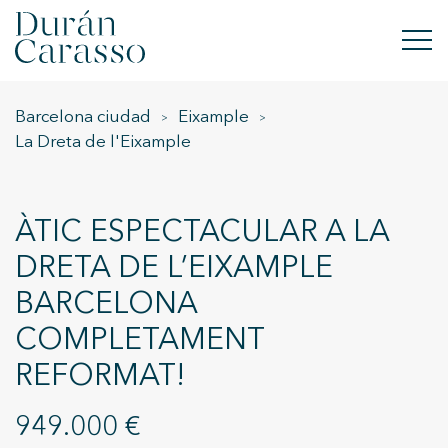
Barcelona ciudad
Eixample
COMPRAR
La Dreta de l'Eixample
LLOGAR
VENDRE
ÀTIC ESPECTACULAR A LA
DRETA DE L’EIXAMPLE
OBRA NOVA
BARCELONA
INVERSIONS
COMPLETAMENT
REFORMAT!
GRUP DC
949.000 €
CONTACTE