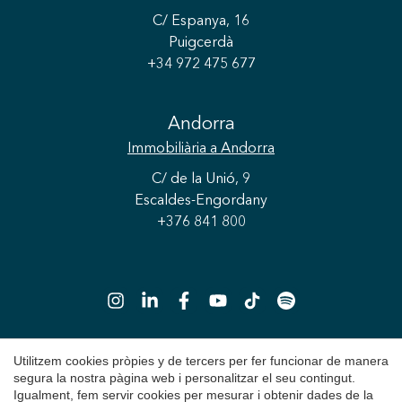
C/ Espanya, 16
Puigcerdà
+34 972 475 677
Guardar configuració
Acceptar totes
Andorra
Immobiliària
a Andorra
C/ de la Unió, 9
Escaldes-Engordany
+376 841 800
Utilitzem cookies pròpies y de tercers per fer funcionar de manera
segura la nostra pàgina web i personalitzar el seu contingut.
Copyright 2026 © Durán Carasso
Igualment, fem servir cookies per mesurar i obtenir dades de la