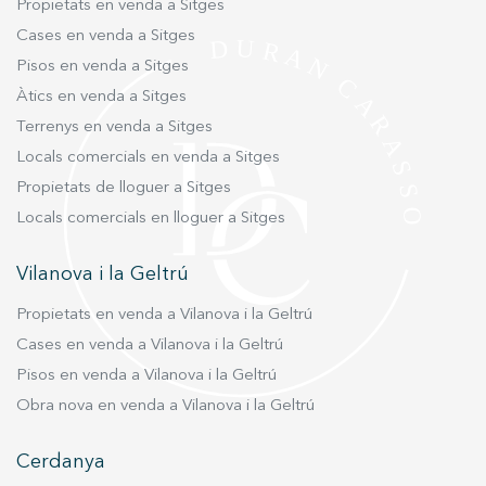
Propietats en venda a Sitges
emblemàtica finca modernista, que aporta un
tranquilidad de un hogar familiar. ¡Ven a
caràcter únic a l’habitatge. La reforma,
conocerlo y enamórate de tu nuevo hogar!
Cases en venda a Sitges
executada amb materials i acabats d’alta
Pisos en venda a Sitges
qualitat, combina disseny, funcionalitat i
Àtics en venda a Sitges
elegància. L’habitatge disposa d’armaris
Terrenys en venda a Sitges
encastats a totes les habitacions, climatització
Locals comercials en venda a Sitges
mitjançant aire condicionat, calefacció individual
Propietats de lloguer a Sitges
de gas natural i una orientació excel·lent que
garanteix llum natural durant tot el dia. Situat en
Locals comercials en lloguer a Sitges
una sisena planta real (vuitena altura) d’una
finca representativa amb ascensor i servei de
Vilanova i la Geltrú
consergeria, aquest àtic gaudeix d’una ubicació
Propietats en venda a Vilanova i la Geltrú
privilegiada, envoltat de comerços, restaurants,
escoles, zones verdes i excel·lents connexions
Cases en venda a Vilanova i la Geltrú
amb transport públic. Una propietat única per a
Pisos en venda a Vilanova i la Geltrú
aquells que busquen amplitud, disseny,
Obra nova en venda a Vilanova i la Geltrú
terrasses i una ubicació immillorable a la zona
alta de Barcelona.
Cerdanya