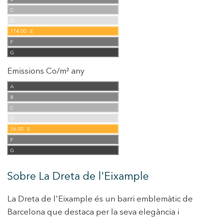
C
D
174.00
E
F
G
Emissions Co/m² any
A
B
C
D
36.00
E
F
G
Sobre La Dreta de l'Eixample
La Dreta de l'Eixample és un barri emblemàtic de
Barcelona que destaca per la seva elegància i