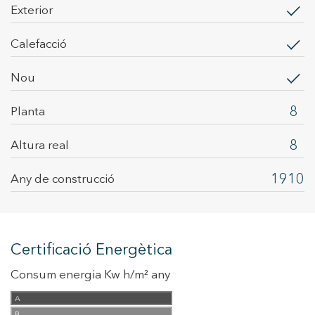
exterior
calefacció
Nou
8
Planta
8
Altura real
1910
Any de construcció
Certificació Energètica
Consum energia Kw h/m² any
A
B