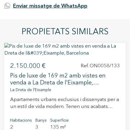
Enviar missatge de WhatsApp
PROPIETATS SIMILARS
2.150.000 €
Ref. ON0058/133
Pis de luxe de 169 m2 amb vistes en
venda a La Dreta de l'Eixample,
Barcelona
La Dreta de l'Eixample
Apartaments urbans exclusius i dissenyats per a
un estil de vida modern. Tenen uns acabats
impecables, a càrrec dels interioristes de l
´Estudi Vilablanch. És una promoció
Habitacions
Banys
Superfície
2
3
135 m²
emblemàtica a la ciutat, que redefineix la vida