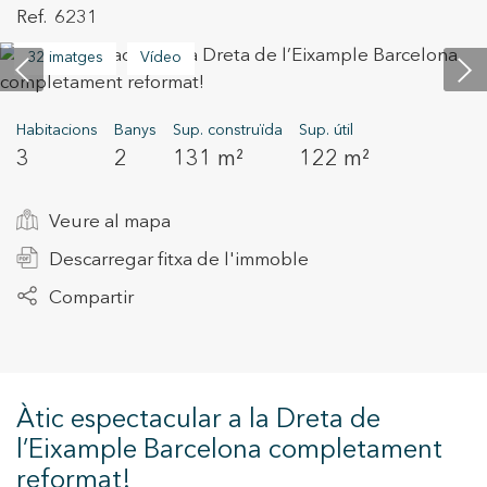
6231
32 imatges
Vídeo
+34 935 178 067
Habitacions
Banys
Sup. construïda
Sup. útil
3
2
131 m²
122 m²
Veure al mapa
ES
CA
EN
FR
Descarregar fitxa de l'immoble
Compartir
Àtic espectacular a la Dreta de
l’Eixample Barcelona completament
reformat!