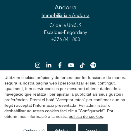
Andorra
Immobiliària
a Andorra
C/ de la Unió, 9
Escaldes-Engordany
+376 841 800
Utilitzem cookies pròpies y de tercers per fer funcionar de manera
Guardar configuració
Acceptar totes
segura la nostra pàgina web i personalitzar el seu contingut.
Igualment, fem servir cookies per mesurar i obtenir dades de la
Copyright 2026 © Durán Carasso
navegació que realitza i per ajustar la publicitat als seus gustos i
preferències. Premi el botó "Acceptar totes" per confirmar que ha
Avís Legal
llegit i acceptat l'informació presentada. Per administrar o
deshabilitar aquestes cookies faci clic a "Configuració". Pot
Política de Privacitat
obtenir més informació a la nostra
política de cookies
.
Política de Cookies
Configuració
Rebutjar
Acceptar