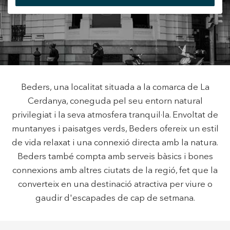
Modificar cookies
+34 935 178 067
Tècniques i funcionals
Sempre activades
Aquest lloc web utilitza cookies pròpies per recopilar
Beders, una localitat situada a la comarca de La
informació amb la finalitat de millorar els nostres serveis.
Si continua navegant, suposa l'acceptació de la instal·lació
Cerdanya, coneguda pel seu entorn natural
de les mateixes. L'usuari té la possibilitat de configurar el
ES
CA
EN
FR
privilegiat i la seva atmosfera tranquil·la. Envoltat de
navegador podent, si així ho desitja, impedir que siguin
instal·lades al disc dur, encara que haurà de tenir en
muntanyes i paisatges verds, Beders ofereix un estil
compte que aquesta acció podrà ocasionar dificultats de
navegació de la pàgina web.
de vida relaxat i una connexió directa amb la natura.
Beders també compta amb serveis bàsics i bones
Analítiques i personalització
connexions amb altres ciutats de la regió, fet que la
converteix en una destinació atractiva per viure o
Permeten fer el seguiment i l'anàlisi del comportament
dels usuaris d'aquest lloc web. La informació recollida
gaudir d'escapades de cap de setmana.
mitjançant aquest tipus de cookies s'utilitza en el
mesurament de l'activitat del web per a l'elaboració de
perfils de navegació dels usuaris per introduir millores en
funció de l'anàlisi de les dades d'ús que fan els usuaris del