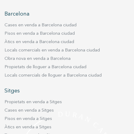
servei. Permeten desar la informació de preferència de
l'usuari per millorar la qualitat dels nostres serveis i oferir
una millor experiència a través de productes recomanats.
Barcelona
Cases en venda a Barcelona ciudad
Marketing i publicitat
Pisos en venda a Barcelona ciudad
Aquestes cookies són utilitzades per emmagatzemar
Àtics en venda a Barcelona ciudad
informació sobre les preferències i les eleccions personals
de l'usuari a través de l'observació continuada dels seus
Locals comercials en venda a Barcelona ciudad
hàbits de navegació. Gràcies a elles, podem conèixer els
hàbits de navegació al lloc web i mostrar publicitat
Obra nova en venda a Barcelona
relacionada amb el perfil de navegació de l'usuari.
Propietats de lloguer a Barcelona ciudad
Locals comercials de lloguer a Barcelona ciudad
Sitges
Propietats en venda a Sitges
Cases en venda a Sitges
Pisos en venda a Sitges
Àtics en venda a Sitges