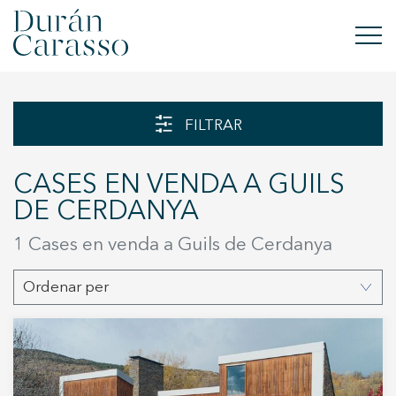
COMPRAR
FILTRAR
LLOGAR
CASES EN VENDA A GUILS
VENDRE
DE CERDANYA
OBRA NOVA
1 Cases en venda a Guils de Cerdanya
INVERSIONS
Ordenar per
GRUP DC
CONTACTE