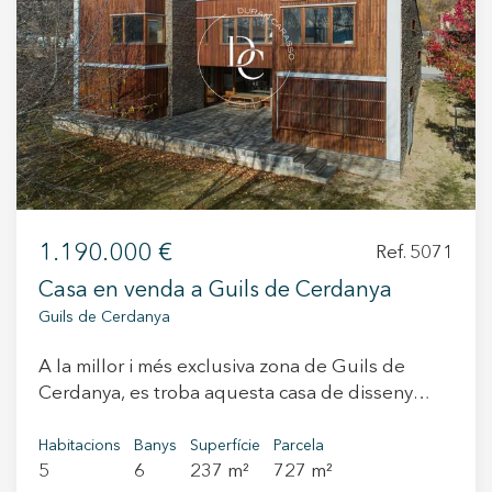
+34 935 178 067
ES
CA
EN
FR
1.190.000 €
Ref. 5071
Casa en venda a Guils de Cerdanya
Guils de Cerdanya
Modificar cookies
A la millor i més exclusiva zona de Guils de
Cerdanya, es troba aquesta casa de disseny
Tècniques i funcionals
Sempre activades
avantguardista realitzada per un reconegut
Aquest lloc web utilitza cookies pròpies per recopilar
arquitecte barceloní. Aquesta línia de cases
Habitacions
Banys
Superfície
Parcela
informació amb la finalitat de millorar els nostres serveis.
5
6
237 m²
727 m²
unifamiliars es troba a la vora de la carretera cap
Si continua navegant, suposa l'acceptació de la instal·lació