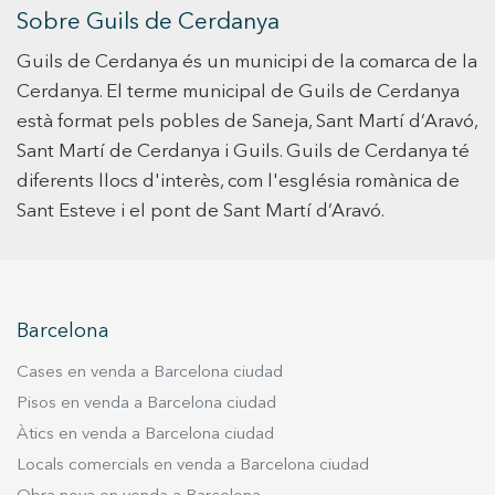
habitual com per a inversió. La casa disposa d’un
ON MERÈIXES VIURE! Amb Durán Carasso
Sobre Guils de Cerdanya
acollidor jardí privat de 30 m² amb sortida
Guils de Cerdanya és un municipi de la comarca de la
directa a una àmplia zona comunitària. Aquest
espai compartit ofereix piscina, jardí, barbacoa,
Cerdanya. El terme municipal de Guils de Cerdanya
pista de tennis, bàsquet i futbol, a més d’una
està format pels pobles de Saneja, Sant Martí d’Aravó,
zona infantil ideal per a famílies. La comoditat i
Sant Martí de Cerdanya i Guils. Guils de Cerdanya té
l’oci estan garantits per a totes les edats.
diferents llocs d'interès, com l'església romànica de
L’interior de l’habitatge es distribueix en quatre
Sant Esteve i el pont de Sant Martí d’Aravó.
habitacions, totes amb armaris encastats, tres
banys complets —un d’ells en suite— i un lavabo
addicional. Les golfes, un espai diàfan amb llit
de matrimoni, sofàs, zona de lectura i televisió,
aporten un ambient càlid i versàtil. La casa
Barcelona
s’entrega totalment moblada, amb
Cases en venda a Barcelona ciudad
electrodomèstics inclosos, xemeneia, sistema
Pisos en venda a Barcelona ciudad
d’alarma, connexió wifi per fibra òptica i una
completa zona de bugaderia equipada amb
Àtics en venda a Barcelona ciudad
rentadora i assecadora. A més, compta amb
Locals comercials en venda a Barcelona ciudad
plaça d’aparcament privada amb accés directe a