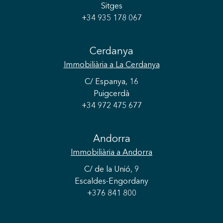
Sitges
+34 935 178 067
Cerdanya
Immobiliària
a La Cerdanya
C/ Espanya, 16
Puigcerdà
+34 972 475 677
Andorra
Immobiliària
a Andorra
C/ de la Unió, 9
Escaldes-Engordany
+376 841 800