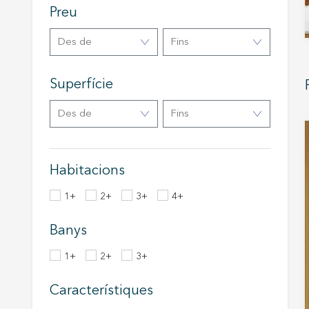
Aqueste
Preu
preferèn
dels se
navegaci
Des de
Fins
l'usuari.
Superfície
Des de
Fins
Habitacions
1+
2+
3+
4+
Banys
1+
2+
3+
Característiques