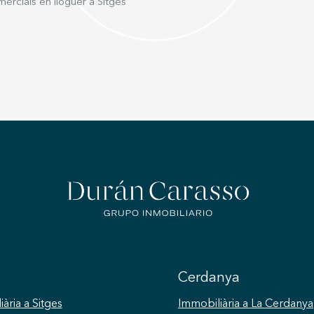
ercials en lloguer a Sitges
Cerdanya
iària
a Sitges
Immobiliària
a La Cerdanya