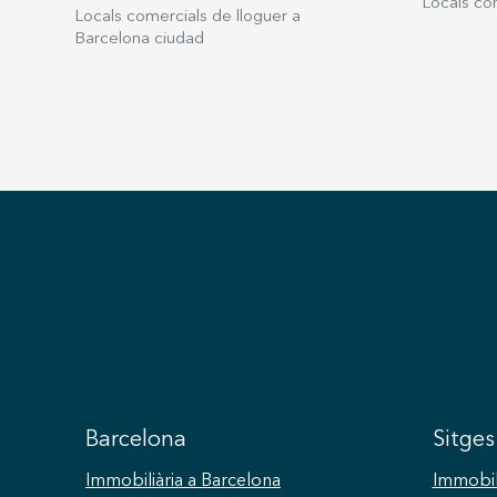
Locals com
Locals comercials de lloguer a
Barcelona ciudad
Barcelona
Sitges
Immobiliària
a Barcelona
Immobil