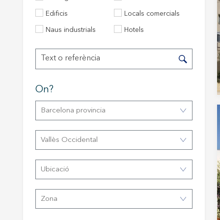
Modif
Edificis
Locals comercials
Naus industrials
Hotels
Tècniq
Aquest l
millorar
de les m
On?
desitja,
compte 
Barcelona provincia
Analít
Permete
Vallès Occidental
La info
de l'act
introdui
Ubicació
Permeten
nostres
Zona
Marketi