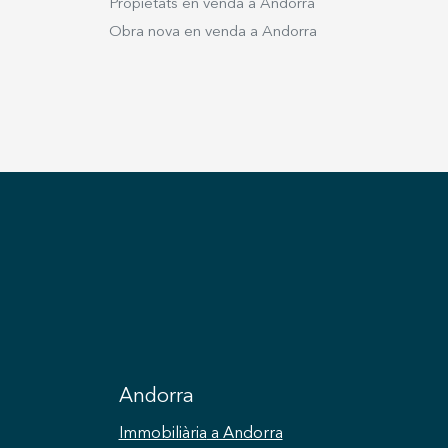
Propietats en venda a Andorra
Obra nova en venda a Andorra
Andorra
Immobiliària
a Andorra