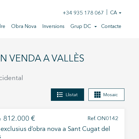
+34 935 178 067
CA
re
Obra Nova
Inversions
Grup DC
Contacte
cidental
Llistat
Mosaic
812.000 €
Ref. ON0142
e
 exclusius d’obra nova a Sant Cugat del
s