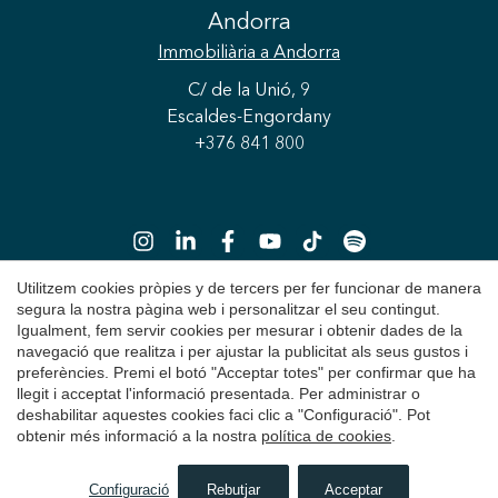
Andorra
Immobiliària
a Andorra
C/ de la Unió, 9
Escaldes-Engordany
+376 841 800
Utilitzem cookies pròpies y de tercers per fer funcionar de manera
segura la nostra pàgina web i personalitzar el seu contingut.
Igualment, fem servir cookies per mesurar i obtenir dades de la
Copyright 2026 © Durán Carasso
navegació que realitza i per ajustar la publicitat als seus gustos i
preferències. Premi el botó "Acceptar totes" per confirmar que ha
Avís Legal
llegit i acceptat l'informació presentada. Per administrar o
deshabilitar aquestes cookies faci clic a "Configuració". Pot
Política de Privacitat
obtenir més informació a la nostra
política de cookies
.
Política de Cookies
Configuració
Rebutjar
Acceptar