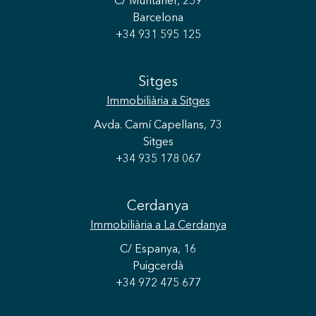
C/ Muntaner, 259
Barcelona
+34 931 595 125
Sitges
Immobiliària
a Sitges
Avda. Camí Capellans, 73
Sitges
+34 935 178 067
Cerdanya
Immobiliària
a La Cerdanya
C/ Espanya, 16
Puigcerdà
+34 972 475 677
Guardar configuració
Acceptar totes