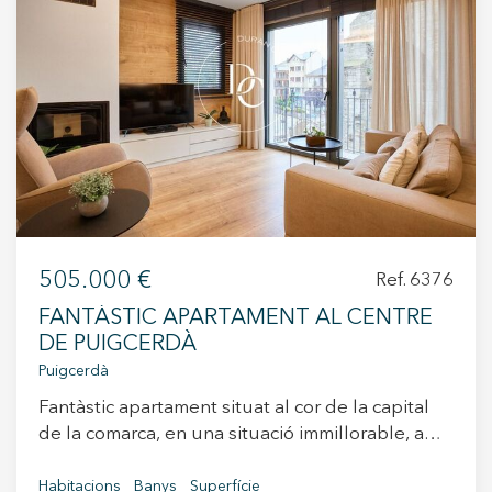
+34 935 178 067
ES
CA
EN
FR
505.000 €
Ref. 6376
FANTÀSTIC APARTAMENT AL CENTRE
DE PUIGCERDÀ
Puigcerdà
Fantàstic apartament situat al cor de la capital
de la comarca, en una situació immillorable, a
pocs metres del centre comercial i envoltada de
tots els serveis. L'habitatge destaca per
Habitacions
Banys
Superfície