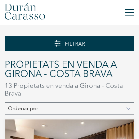
COMPRAR
FILTRAR
LLOGAR
PROPIETATS EN VENDA A
VENDRE
GIRONA - COSTA BRAVA
OBRA NOVA
13 Propietats en venda a Girona - Costa
Brava
INVERSIONS
Ordenar per
GRUP DC
CONTACTE