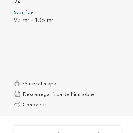
52
Superfície
93 m² - 138 m²
Modif
Veure al mapa
Descarregar fitxa de l'immoble
Tècniq
Compartir
Aquest l
millorar
de les m
desitja,
compte 