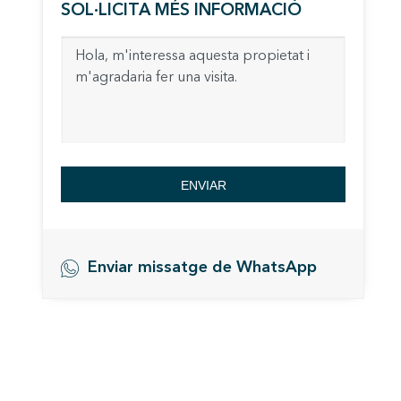
SOL·LICITA MÉS INFORMACIÓ
Analít
Permete
La info
de l'act
introdui
Permeten
nostres
Marketi
ENVIAR
Aqueste
preferèn
dels se
navegaci
l'usuari.
Enviar missatge de WhatsApp