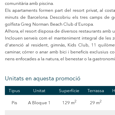
comunitària amb piscina.
iques i personalització
Els apartaments formen part del resort privat, al cost
n fer el seguiment i l'anàlisi del comportament dels usuaris d'aquest ll
minuts de Barcelona. Descobriu els tres camps de gol
rmació recollida mitjançant aquest tipus de cookies s'utilitza en el mes
ivitat del web per a l'elaboració de perfils de navegació dels usuaris per
golfista Greg Norman. Beach Club d´Europa.
r millores en funció de l'anàlisi de les dades d'ús que fan els usuaris del
Alhora, el resort disposa de diversos restaurants amb u
 desar la informació de preferència de l'usuari per millorar la qualitat
 serveis i oferir una millor experiència a través de productes recomanat
Inclouen serveis com el manteniment integral de les zo
d'atenció al resident, gimnàs, Kids Club, 11 quilòme
ng i publicitat
caminar, córrer o anar amb bici i beneficis exclusius 
s cookies són utilitzades per emmagatzemar informació sobre les
nens enfocades a la natura, el benestar o la gastronom
cies i les eleccions personals de l'usuari a través de l'observació cont
us hàbits de navegació. Gràcies a elles, podem conèixer els hàbits de
ó al lloc web i mostrar publicitat relacionada amb el perfil de navegac
Unitats en aquesta promoció
Guardar configuració
Acceptar totes
Tipus
Unitat
Superfície
Terrassa
H
2
2
129 m
29 m
Pis
A Bloque 1