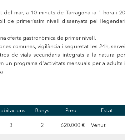
at del mar, a 10 minuts de Tarragona ia 1 hora i 20
oc web.
f de primeríssim nivell dissenyats pel llegendari
urament
 servei.
na oferta gastronòmica de primer nivell.
 dels
s.
nes comunes, vigilància i seguretat les 24h, servei
tres de vials secundaris integrats a la natura per
com un programa d'activitats mensuals per a adults i
ia
inuada
ió de
abitacions
Banys
Preu
Estat
3
2
620.000 €
Venut