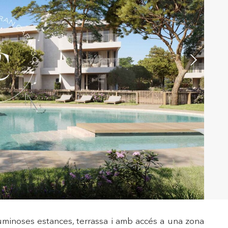
tivades
 de
tal·lació
 així ho
n
na web.
uminoses estances, terrassa i amb accés a una zona