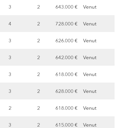
3
2
643.000 €
Venut
4
2
728.000 €
Venut
3
2
626.000 €
Venut
3
2
642.000 €
Venut
3
2
618.000 €
Venut
3
2
628.000 €
Venut
2
2
618.000 €
Venut
3
2
615.000 €
Venut