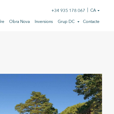
+34 935 178 067
CA
re
Obra Nova
Inversions
Grup DC
Contacte
U