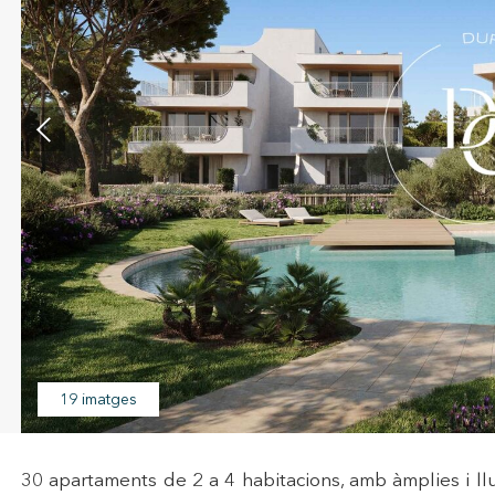
icar cookies
ues i funcionals
Sempre ac
loc web utilitza cookies pròpies per recopilar informació amb la finalitat
19 imatges
 els nostres serveis. Si continua navegant, suposa l'acceptació de la ins
ateixes. L'usuari té la possibilitat de configurar el navegador podent, si
 impedir que siguin instal·lades al disc dur, encara que haurà de tenir e
que aquesta acció podrà ocasionar dificultats de navegació de la pàgi
30 apartaments de 2 a 4 habitacions, amb àmplies i ll