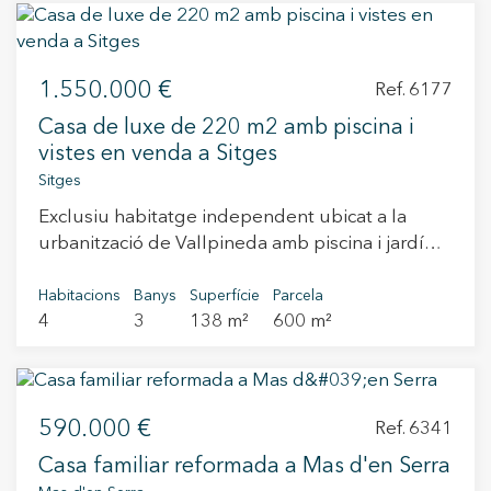
1.550.000 €
Ref. 6177
Casa de luxe de 220 m2 amb piscina i
vistes en venda a Sitges
Sitges
Exclusiu habitatge independent ubicat a la
urbanització de Vallpineda amb piscina i jardí
privats.la casa s'entrega completament
reformada i llesta per entrar a viure i compta
Habitacions
Banys
Superfície
Parcela
4
3
138 m²
600 m²
amb 4 dormitoris (un d'ells en suite) i 3 banys.
La parcel·la té una superfície de 569 m2 i la
vivenda de 172 m2. La casa es distribueix en 3
plantes; - A la planta principal trobem un ampli
590.000 €
saló-menjador amb entrada de llum natural, una
Ref. 6341
cuina independent de línies contemporànies i
Casa familiar reformada a Mas d'en Serra
amb electrodomèstics incorporat amb acabats