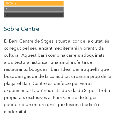
hàbits de navegació al lloc web i mostrar publicitat
48.00
E
relacionada amb el perfil de navegació de l'usuari.
F
G
Sobre Centre
El Barri Centre de Sitges, situat al cor de la ciutat, és
conegut pel seu encant mediterrani i vibrant vida
cultural. Aquest barri combina carrers adoquinats,
arquitectura històrica i una àmplia oferta de
restaurants, botigues i bars. Ideal per a aquells que
busquen gaudir de la comoditat urbana a prop de la
platja, el Barri Centre és perfecte per viure i
experimentar l’autèntic estil de vida de Sitges. Troba
propietats exclusives al Barri Centre de Sitges i
gaudeix d’un entorn únic que fusiona tradició i
modernitat.