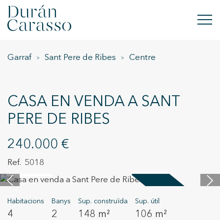
Garraf
Sant Pere de Ribes
Centre
COMPRAR
LLOGAR
CASA EN VENDA A SANT
VENDRE
PERE DE RIBES
OBRA NOVA
240.000 €
INVERSIONS
5018
20 imatges
GRUP DC
Venut
Habitacions
Banys
Sup. construïda
Sup. útil
CONTACTE
4
2
148 m²
106 m²