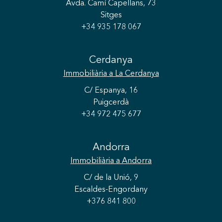
Avda. Camí Capellans, 73
Sitges
+34 935 178 067
Cerdanya
Immobiliària
a La Cerdanya
C/ Espanya, 16
Puigcerdà
+34 972 475 677
Andorra
Immobiliària
a Andorra
Guardar configuració
Acceptar totes
C/ de la Unió, 9
Escaldes-Engordany
+376 841 800