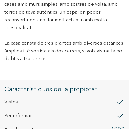
cases amb murs amples, amb sostres de volta, amb
terres de tova autèntics, un espai on poder
reconvertir en una llar molt actual i amb molta
personalitat.
La casa consta de tres plantes amb diverses estances
àmplies i té sortida als dos carrers, si vols visitar-la no
dubtis a trucar-nos.
Característiques de la propietat
Modificar cookies
vistes
Tècniques i funcionals
Sempre activades
Per reformar
Aquest lloc web utilitza cookies pròpies per recopilar
informació amb la finalitat de millorar els nostres serveis.