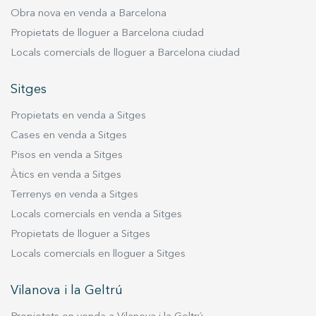
Disponible a partir de mitjans de febrer. Casa
Obra nova en venda a Barcelona
amb piscina privada en lloguer de llarga durada
Propietats de lloguer a Barcelona ciudad
a El Vinyet, Sitges
Locals comercials de lloguer a Barcelona ciudad
Sitges
Propietats en venda a Sitges
Cases en venda a Sitges
Pisos en venda a Sitges
Àtics en venda a Sitges
Terrenys en venda a Sitges
Locals comercials en venda a Sitges
Propietats de lloguer a Sitges
Locals comercials en lloguer a Sitges
Vilanova i la Geltrú