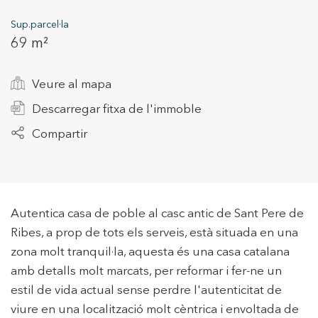
Sup.parcel·la
69 m²
+34 935 178 067
Veure al mapa
Descarregar fitxa de l'immoble
Compartir
ES
CA
EN
FR
Autentica casa de poble al casc antic de Sant Pere de
Ribes, a prop de tots els serveis, està situada en una
zona molt tranquil·la, aquesta és una casa catalana
amb detalls molt marcats, per reformar i fer-ne un
estil de vida actual sense perdre l'autenticitat de
viure en una localització molt cèntrica i envoltada de