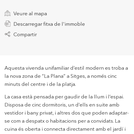
Veure al mapa
+34 935 178 067
Descarregar fitxa de l'immoble
Compartir
ES
CA
EN
FR
Aquesta vivenda unifamiliar d’estil modern es troba a
la nova zona de “La Plana” a Sitges, a només cinc
minuts del centre i de la platja.
La casa està pensada per gaudir de la llum i l’espai.
Disposa de cinc dormitoris, un d’ells en suite amb
vestidor i bany privat, i altres dos que poden adaptar-
se com a despatx o habitacions per a convidats. La
cuina és oberta i connecta directament amb el jardí i