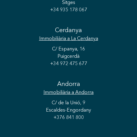
Sitges
+34 935 178 067
Cerdanya
Immobiliària
a La Cerdanya
C/ Espanya, 16
Puigcerdà
+34 972 475 677
Andorra
Guardar configuració
Acceptar totes
Immobiliària
a Andorra
C/ de la Unió, 9
Escaldes-Engordany
+376 841 800