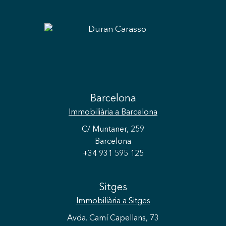
exterior. Es troba a l'extrem de la parcel·la
separada de la villa principal per bells jardins,
una font, la piscina i una gran zona per relaxar-
se amb barbacoa i taula per sopar a l'aire lliure.
Definitivament, la villa Isla Cozumel és una joia
única a Sitges! I recorda, viu on mereixes viure,
amb Duran Carasso.
Barcelona
Immobiliària
a Barcelona
C/ Muntaner, 259
Barcelona
+34 931 595 125
Sitges
Immobiliària
a Sitges
Avda. Camí Capellans, 73