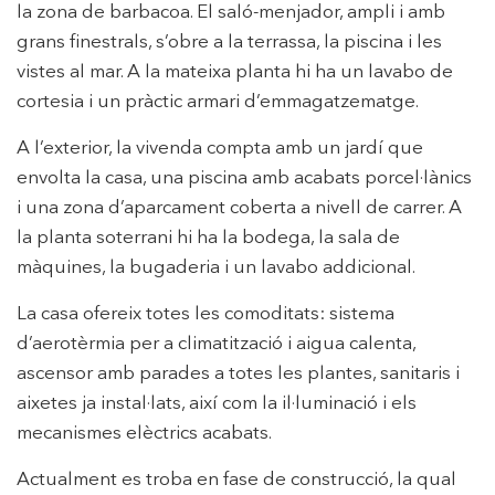
la zona de barbacoa. El saló-menjador, ampli i amb
grans finestrals, s’obre a la terrassa, la piscina i les
vistes al mar. A la mateixa planta hi ha un lavabo de
cortesia i un pràctic armari d’emmagatzematge.
A l’exterior, la vivenda compta amb un jardí que
envolta la casa, una piscina amb acabats porcel·lànics
i una zona d’aparcament coberta a nivell de carrer. A
la planta soterrani hi ha la bodega, la sala de
màquines, la bugaderia i un lavabo addicional.
La casa ofereix totes les comoditats: sistema
d’aerotèrmia per a climatització i aigua calenta,
ascensor amb parades a totes les plantes, sanitaris i
aixetes ja instal·lats, així com la il·luminació i els
mecanismes elèctrics acabats.
Actualment es troba en fase de construcció, la qual