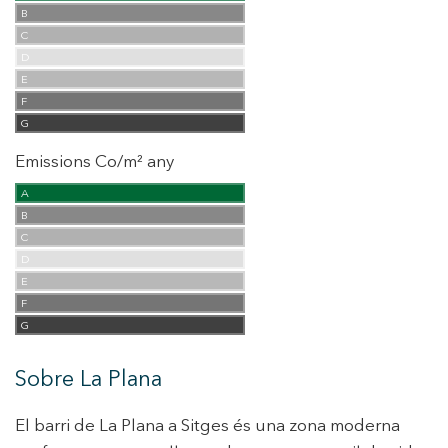
B
C
D
E
F
G
Emissions Co/m² any
A
B
C
D
E
F
G
Sobre La Plana
El barri de La Plana a Sitges és una zona moderna