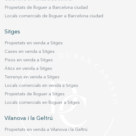
lluminositat a les estances fent que les vistes al
Propietats de lloguer a Barcelona ciudad
mar tinguin gran part del protagonisme. D'altra
Locals comercials de lloguer a Barcelona ciudad
banda, al menjador, a la sala d'estar i al saló
principal trobem espais amb molta lluminositat i
Sitges
vistes al mar, fustes naturals i fibres que
Propietats en venda a Sitges
dominen tant els mobles com els seients. Per
acabar la planta baixa de la casa, trobem la
Cases en venda a Sitges
cuina, la qual està totalment equipada i amb
Pisos en venda a Sitges
totes les comoditats necessàries. A la primera
Àtics en venda a Sitges
planta trobem l'habitació principal, la qual
Terrenys en venda a Sitges
s'estén al llarg de la casa oferint vistes al mar
Locals comercials en venda a Sitges
des de la terrassa del dormitori i al jardí des de
Propietats de lloguer a Sitges
la terrassa del bany. L'habitació compta amb llit
king size completament tapissat, minibar,
Locals comercials en lloguer a Sitges
televisor de plasma, caixa de seguretat i armaris
encastats en una zona tipus vestidor molt
Vilanova i la Geltrú
àmplia i amb molt espai d'emmagatzematge. Per
Propietats en venda a Vilanova i la Geltrú
acabar amb aquesta planta, trobem dues