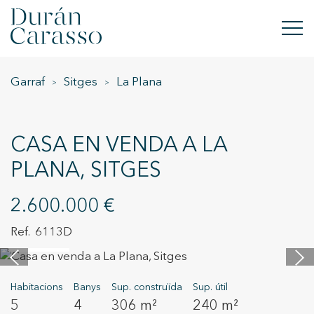
Garraf
Sitges
La Plana
COMPRAR
LLOGAR
CASA EN VENDA A LA
VENDRE
PLANA, SITGES
OBRA NOVA
2.600.000 €
INVERSIONS
6113D
5 imatges
GRUP DC
Habitacions
Banys
Sup. construïda
Sup. útil
CONTACTE
5
4
306 m²
240 m²