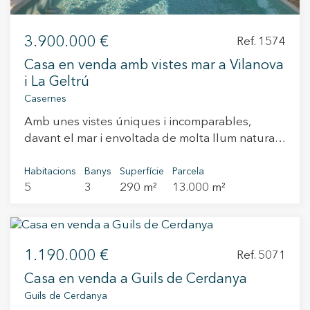
3.900.000 €
Ref. 1574
Casa en venda amb vistes mar a Vilanova
i La Geltrú
Casernes
Amb unes vistes úniques i incomparables,
davant el mar i envoltada de molta llum natural
durant tot el dia, es troba aquesta imponent
casa bicentenària reformada totalment amb molt
Habitacions
Banys
Superfície
Parcela
5
3
290 m²
13.000 m²
de gust. Es tracta d'una casa unifamiliar de dues
plantes amb jardí, pàrquing i piscina privada. A
la planta principal o planta baixa, se situa la
cuina amb accés a jardí de més de 200 m² que
1.190.000 €
inclou un menjador d'estiu. També es troben a
Ref. 5071
la mateixa planta un saló menjador amb vistes
Casa en venda a Guils de Cerdanya
indescriptibles a la mar, una sala d'estar i un
Guils de Cerdanya
bany complet. A la planta superior, hi ha els