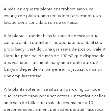
A més, en aquesta planta ens trobem amb una
Analítiques i personalització
estança de planxa, amb rentadora i assecadora, un
Permeten fer el seguiment i l'anàlisi del comportament
lavabo per a convidats i un de cortesia.
dels usuaris d'aquest lloc web. La informació recollida
mitjançant aquest tipus de cookies s'utilitza en el
mesurament de l'activitat del web per a l'elaboració de
A la planta superior hi ha la zona de descans que
perfils de navegació dels usuaris per introduir millores en
funció de l'anàlisi de les dades d'ús que fan els usuaris del
compta amb 5 dormitoris independents amb el seu
servei. Permeten desar la informació de preferència de
l'usuari per millorar la qualitat dels nostres serveis i oferir
propi bany i vestidor, una gran sala de jocs polivalent
una millor experiència a través de productes recomanats.
i la suite principal de més de 100m2 que disposa de
dos vestidors i un ampli bany amb doble dutxa, 2
Marketing i publicitat
banys independents, banyera amb jacuzzi, un saló i
Aquestes cookies són utilitzades per emmagatzemar
una àmplia terrassa.
informació sobre les preferències i les eleccions personals
de l'usuari a través de l'observació continuada dels seus
hàbits de navegació. Gràcies a elles, podem conèixer els
A la planta soterrani se situa un pàrquing comode
hàbits de navegació al lloc web i mostrar publicitat
relacionada amb el perfil de navegació de l'usuari.
que permet espai per a set cotxes, un fantàstic celler
amb sala de billar, una sala de cinema per a 10
persones especialment pensades perquè l´acústica