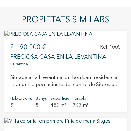
PROPIETATS SIMILARS
2.190.000 €
Ref. 1005
PRECIOSA CASA EN LA LEVANTINA
Levantina
Situada a La Llevantina, un bon barri residencial
i tranquil a pocs minuts del centre de Sitges es
troba aquesta casa de recent construcció amb
vistes al mar des de totes les estances. L'accés
Habitacions
Banys
Superfície
Parcela
5
5
480 m²
703 m²
des del carrer dóna a un pàrquing amb
capacitat per a 4 vehicles i un petit celler. La
primera planta es compon d'una sala
multifuncions. La planta superior consta de 3