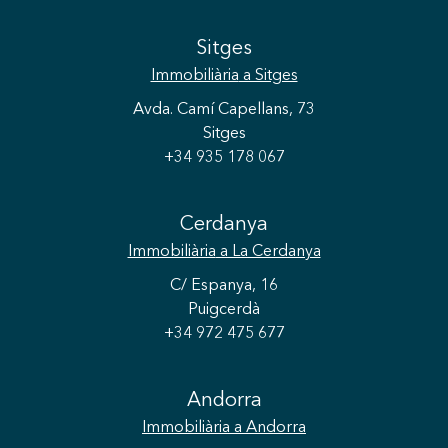
Sitges
Immobiliària
a Sitges
Avda. Camí Capellans, 73
Sitges
+34 935 178 067
Cerdanya
Immobiliària
a La Cerdanya
C/ Espanya, 16
Puigcerdà
Guardar configuració
Acceptar totes
+34 972 475 677
Andorra
Immobiliària
a Andorra