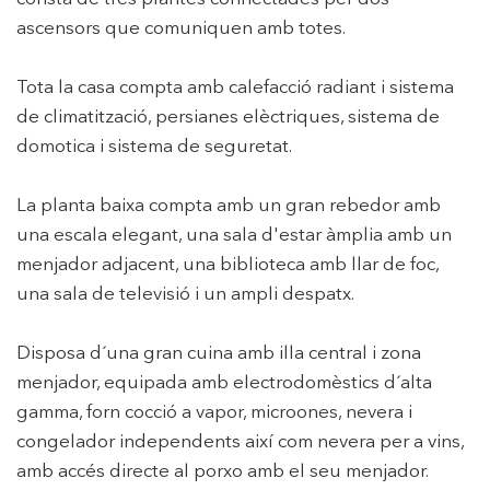
ascensors que comuniquen amb totes.
Tota la casa compta amb calefacció radiant i sistema
de climatització, persianes elèctriques, sistema de
domotica i sistema de seguretat.
La planta baixa compta amb un gran rebedor amb
una escala elegant, una sala d'estar àmplia amb un
Modificar cookies
menjador adjacent, una biblioteca amb llar de foc,
una sala de televisió i un ampli despatx.
Tècniques i funcionals
Sempre activades
Disposa d´una gran cuina amb illa central i zona
Aquest lloc web utilitza cookies pròpies per recopilar
informació amb la finalitat de millorar els nostres serveis.
menjador, equipada amb electrodomèstics d´alta
Si continua navegant, suposa l'acceptació de la instal·lació
gamma, forn cocció a vapor, microones, nevera i
de les mateixes. L'usuari té la possibilitat de configurar el
navegador podent, si així ho desitja, impedir que siguin
congelador independents així com nevera per a vins,
instal·lades al disc dur, encara que haurà de tenir en
compte que aquesta acció podrà ocasionar dificultats de
amb accés directe al porxo amb el seu menjador.
navegació de la pàgina web.