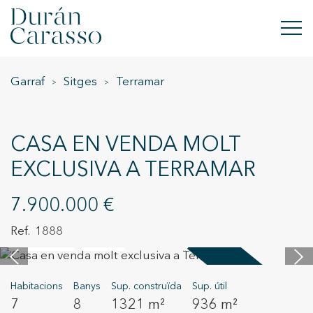
Garraf
Sitges
Terramar
COMPRAR
LLOGAR
CASA EN VENDA MOLT
VENDRE
EXCLUSIVA A TERRAMAR
OBRA NOVA
7.900.000 €
INVERSIONS
1888
61 imatges
Vídeo
GRUP DC
Venut
Habitacions
Banys
Sup. construïda
Sup. útil
CONTACTE
7
8
1321 m²
936 m²