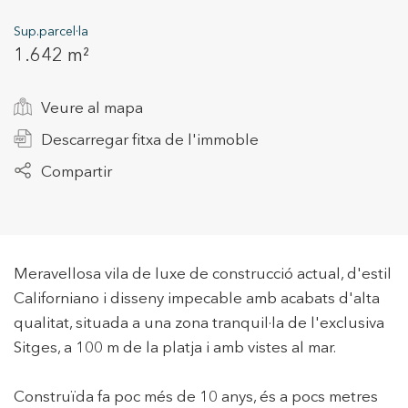
Sup.parcel·la
1.642 m²
+34 935 178 067
Veure al mapa
Descarregar fitxa de l'immoble
Compartir
ES
CA
EN
FR
Meravellosa vila de luxe de construcció actual, d'estil
Californiano i disseny impecable amb acabats d'alta
qualitat, situada a una zona tranquil·la de l'exclusiva
Sitges, a 100 m de la platja i amb vistes al mar.
Construïda fa poc més de 10 anys, és a pocs metres