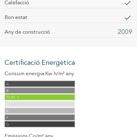
calefacció
Bon estat
2009
Any de construcció
Certificació Energètica
Consum energia Kw h/m² any
A
B
72.00
C
D
E
F
G
Emissions Co/m² any