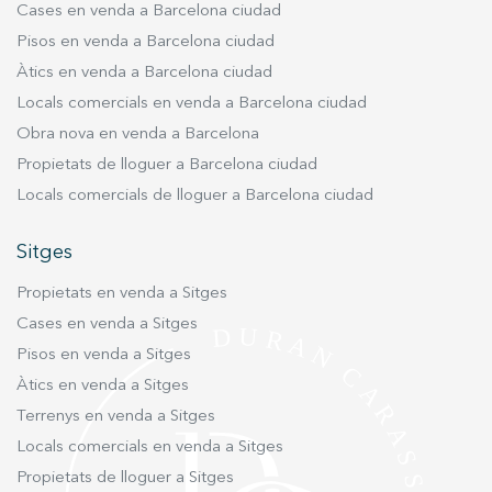
gaudir d'uns espais amplis i una lluminositat
Cases en venda a Barcelona ciudad
excel·lent. A la planta baixa amb amplis
Pisos en venda a Barcelona ciudad
finestrals i sortida al jardí hi ha el menjador i la
Àtics en venda a Barcelona ciudad
cuina oberta al mateix. També en aquesta planta
Locals comercials en venda a Barcelona ciudad
tenim el saló d´una decoració exquisida amb
Obra nova en venda a Barcelona
una acollidora xemeneia i sortida a les terrasses
exteriors de la part sud de la casa. Des de la
Propietats de lloguer a Barcelona ciudad
planta principal s'accedeix per unes comodes
Locals comercials de lloguer a Barcelona ciudad
escalars a mitges plantes.superiors on hi ha 2
habitacions dobles amb bany, i una àmplia suite.
Sitges
Totes exteriors amb bones vistes i bons armaris
Propietats en venda a Sitges
de paret. L'habitació de servei (amb bany) i la
zona de rebost i safareig són a la planta. Des del
Cases en venda a Sitges
pàrquing de la casa de porta automàtica s
Pisos en venda a Sitges
´accedeix a una planta sota rasant amb un bany
Àtics en venda a Sitges
complet i una habitació per a jocs. Un element a
Terrenys en venda a Sitges
destacar de la casa és que disposa d´un
Locals comercials en venda a Sitges
apartament tipus annex amb una molt bona
Propietats de lloguer a Sitges
habitació amb vistes i bany complet. A sota hi ha