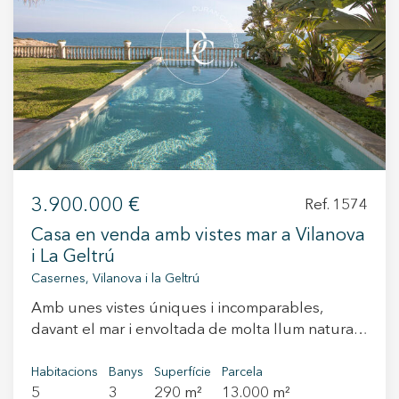
+34 935 178 067
ES
CA
EN
FR
3.900.000 €
Ref. 1574
Casa en venda amb vistes mar a Vilanova
i La Geltrú
Casernes, Vilanova i la Geltrú
Amb unes vistes úniques i incomparables,
davant el mar i envoltada de molta llum natural
durant tot el dia, es troba aquesta imponent
casa bicentenària reformada totalment amb molt
Habitacions
Banys
Superfície
Parcela
5
3
290 m²
13.000 m²
de gust. Es tracta d'una casa unifamiliar de dues