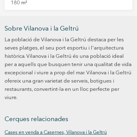
180 m²
superfície de 73,50m2. En aquesta finca hi ha
de habitatges unifamiliars, brindant la flexibilitat
construïda una casa de baixos i un pis de tipus
de personalitzar el disseny i la distribució
unifamiliar amb un pati del darrere contigu,
segons les necessitats i preferències de cada
ocupant en total una superfície de 73,50m2. La
propietari. A més, la zona residencial on es
Sobre Vilanova i la Geltrú
superfície gràfica és de 180m2. Aquest solar
troben les parcel·les està ben comunicada
La població de Vilanova i la Geltrú destaca per les
està molt ben ubicat amb molt bona visibilitat
mitjançant transport públic i carreteres
des de la carretera.
seves platges, el seu port esportiu i l'arquitectura
principals, facilitant l'accés a altres localitats
properes i a Barcelona. En definitiva, aquestes
històrica. Vilanova i la Geltrú és una població ideal
sis parcel·les a Vilanova i la Geltrú representen
per a aquells que busquen tenir una qualitat de vida
l'oportunitat perfecta per
excepcional i viure a prop del mar. Vilanova i la Geltrú
construir habitatges unifamiliars en un entorn
ofereix una gran varietat de serveis, botigues i
residencial privilegiat. Viu on mereixes viure,
restaurants, convertint-la en un lloc perfecte per
amb Duran Carasso!
viure.
Cerques relacionades
Cases en venda a Casernes, Vilanova i la Geltrú