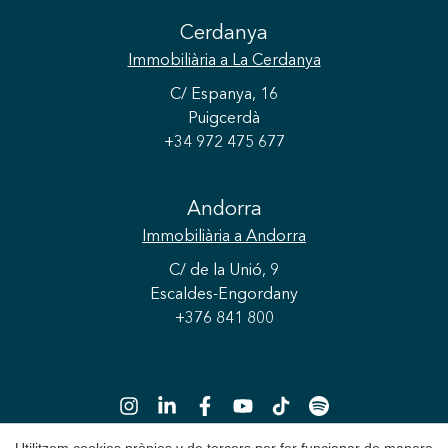
Cerdanya
Immobiliària
a La Cerdanya
C/ Espanya, 16
Puigcerdà
+34 972 475 677
Guardar configuració
Acceptar totes
Andorra
Immobiliària
a Andorra
C/ de la Unió, 9
Escaldes-Engordany
+376 841 800