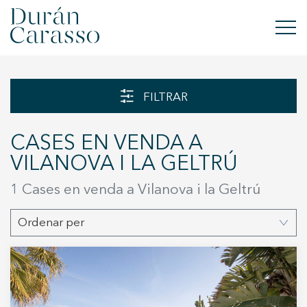
COMPRAR
FILTRAR
LLOGAR
CASES EN VENDA A
VENDRE
VILANOVA I LA GELTRÚ
OBRA NOVA
1 Cases en venda a Vilanova i la Geltrú
INVERSIONS
Ordenar per
GRUP DC
CONTACTE