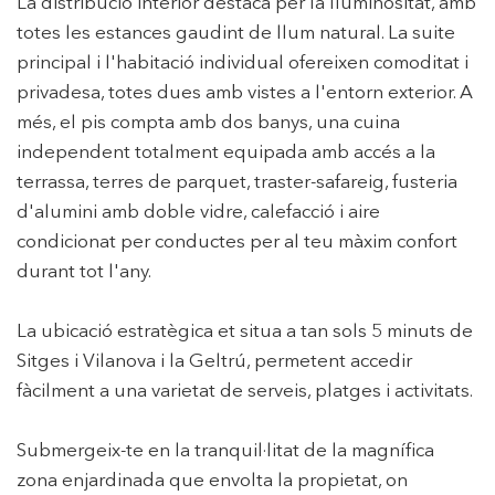
La distribució interior destaca per la lluminositat, amb
totes les estances gaudint de llum natural. La suite
principal i l'habitació individual ofereixen comoditat i
privadesa, totes dues amb vistes a l'entorn exterior. A
més, el pis compta amb dos banys, una cuina
independent totalment equipada amb accés a la
terrassa, terres de parquet, traster-safareig, fusteria
d'alumini amb doble vidre, calefacció i aire
condicionat per conductes per al teu màxim confort
durant tot l'any.
La ubicació estratègica et situa a tan sols 5 minuts de
Sitges i Vilanova i la Geltrú, permetent accedir
fàcilment a una varietat de serveis, platges i activitats.
Submergeix-te en la tranquil·litat de la magnífica
Modificar cookies
zona enjardinada que envolta la propietat, on