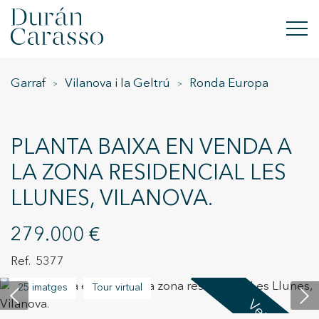
Garraf
Vilanova i la Geltrú
Ronda Europa
COMPRAR
LLOGAR
PLANTA BAIXA EN VENDA A
VENDRE
LA ZONA RESIDENCIAL LES
LLUNES, VILANOVA.
OBRA NOVA
INVERSIONS
279.000 €
5377
GRUP DC
25 imatges
Tour virtual
CONTACTE
Venut