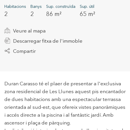
Habitacions
Banys
Sup. construïda
Sup. útil
2
2
86 m²
65 m²
+34 935 178 067
Veure al mapa
Descarregar fitxa de l'immoble
Compartir
ES
CA
EN
FR
Duran Carasso té el plaer de presentar a l'exclusiva
zona residencial de Les Llunes aquest pis encantador
de dues habitacions amb una espectacular terrassa
orientada al sud-est, que ofereix vistes panoràmiques
i accés directe a la piscina i al fantàstic jardí. Amb
ascensor i plaça de pàrquing.