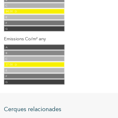
B
C
84.00
D
E
F
G
Emissions Co/m² any
A
B
C
17.00
D
E
F
G
Cerques relacionades