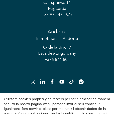
C/ Espanya, 16
Puigcerdà
+34 972 475 677
Andorra
Guardar configuració
Acceptar totes
Immobiliària
a Andorra
C/ de la Unió, 9
Escaldes-Engordany
+376 841 800
Utilitzem cookies pròpies y de tercers per fer funcionar de manera
segura la nostra pàgina web i personalitzar el seu contingut.
Copyright 2026 © Durán Carasso
Igualment, fem servir cookies per mesurar i obtenir dades de la
Avís Legal
navegació que realitza i per ajustar la publicitat als seus gustos i