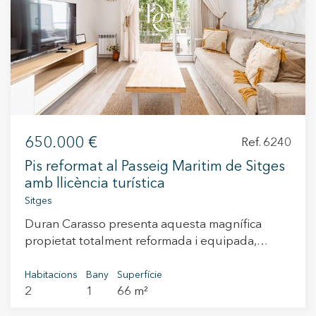
650.000 €
Ref. 6240
Pis reformat al Passeig Maritim de Sitges
amb llicència turística
Sitges
Duran Carasso presenta aquesta magnífica
propietat totalment reformada i equipada,
situada al bell mig de Sitges, a pocs passos de
la platja i envoltada dels millors restaurants,
Habitacions
Bany
Superfície
2
1
66 m²
cafeteries i comerços de la zona. Una
oportunitat excepcional tant com a inversió