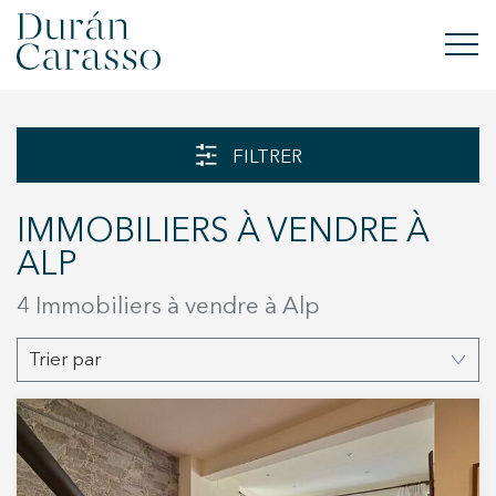
ACHETER
FILTRER
À LOUER
IMMOBILIERS À VENDRE À
VENDRE
ALP
NOUVELLE CONSTRUCTION
4 Immobiliers à vendre à Alp
INVESTISSEMENTS
Trier par
GROUPE DC
CONTACT