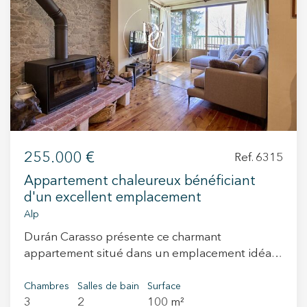
+34 935 178 067
ES
CA
EN
FR
255.000 €
Ref. 6315
Appartement chaleureux bénéficiant
d'un excellent emplacement
Alp
Durán Carasso présente ce charmant
appartement situé dans un emplacement idéal
pour les amateurs de montagne et de ski, où se
combinent confort, tranquillité et nature. Le
Chambres
Salles de bain
Surface
3
2
100 m²
séjour se distingue par sa luminosité et son