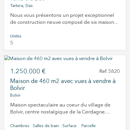
Tartera, Das
Nous vous présentons un projet exceptionnel
de construction neuve composé de six maisons
individuelles, situées dans un environnement
privilégié au cœur des Pyrénées catalanes.
Unités
5
Chaque propriété bénéficie de vues dégagées
sur le massif du Cadí-Moixeró et sur la célèbre
Tossa d’Alp. Avec une surface construite
minimale de 170 m², ces maisons ont été
1.250.000 €
conçues pour offrir espace, fonctionnalité et
Ref. 5820
confort en parfaite harmonie avec la nature.
Maison de 460 m2 avec vues à vendre à
L’orientation optimale des habitations garantit
Bolvir
une luminosité naturelle tout au long de la
Bolvir
journée, ainsi que des vues claires qui évoluent
Maison spectaculaire au coeur du village de
avec les saisons. L’aménagement intérieur se
Bolvir, centre nostalgique de la Cerdagne.
distingue par un design contemporain raffiné,
Cette maison de 460m2 avec une orientation
des finitions haut de gamme et une attention
sud qui la rend encore plus exceptionnelle par
Chambres
Salles de bain
Surface
Parcelle
soignée portée aux détails. Le projet intègre les