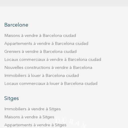
cinéma. Une grande cave ou espace de
rangement complète ce deuxième étage ainsi
qu'une salle de bain complet Nous accédons à
Barcelone
la zone nuit du troisième étage avec cinq
chambres très doubles spacieux, dont un avec
Maisons à vendre à Barcelona ciudad
sortie extérieure avec balcon pour profiter du
Appartements à vendre à Barcelona ciudad
vôtre des vues magnifiques. Placards et deux
Greniers à vendre à Barcelona ciudad
salles de bain complètes spacieuses. En
Locaux commerciaux à vendre à Barcelona ciudad
personnalisant cette magnifique maison, vous
pouvez en faire la maison de vos rêves améliorer
Nouvelles constructions à vendre à Barcelona
votre style de vie. Et rappelez-vous, Vivez là où
Immobiliers à louer à Barcelona ciudad
vous méritez de vivre ! Avec Durán Carasso
Locaux commerciaux à louer à Barcelona ciudad
Sitges
Immobiliers à vendre à Sitges
Maisons à vendre à Sitges
Appartements à vendre à Sitges