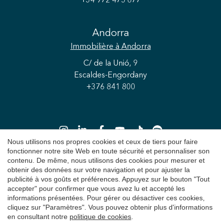
+34 972 475 677
Andorra
Immobilière
à Andorra
Enregistrer les paramètres
Tout accepter
C/ de la Unió, 9
Escaldes-Engordany
+376 841 800
Nous utilisons nos propres cookies et ceux de tiers pour faire
fonctionner notre site Web en toute sécurité et personnaliser son
contenu. De même, nous utilisons des cookies pour mesurer et
obtenir des données sur votre navigation et pour ajuster la
Copyright 2026 © Durán Carasso
publicité à vos goûts et préférences. Appuyez sur le bouton "Tout
accepter" pour confirmer que vous avez lu et accepté les
Avis juridique
informations présentées. Pour gérer ou désactiver ces cookies,
cliquez sur "Paramètres". Vous pouvez obtenir plus d'informations
Politique de Confidentialité
en consultant notre
politique de cookies
.