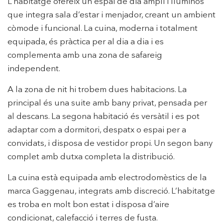
L’habitatge ofereix un espai de dia ampli i lluminós
que integra sala d’estar i menjador, creant un ambient
còmode i funcional. La cuina, moderna i totalment
equipada, és pràctica per al dia a dia i es
complementa amb una zona de safareig
independent.
A la zona de nit hi trobem dues habitacions. La
principal és una suite amb bany privat, pensada per
al descans. La segona habitació és versàtil i es pot
adaptar com a dormitori, despatx o espai per a
convidats, i disposa de vestidor propi. Un segon bany
complet amb dutxa completa la distribució.
La cuina està equipada amb electrodomèstics de la
marca Gaggenau, integrats amb discreció. L’habitatge
es troba en molt bon estat i disposa d’aire
condicionat, calefacció i terres de fusta.
Modificar cookies