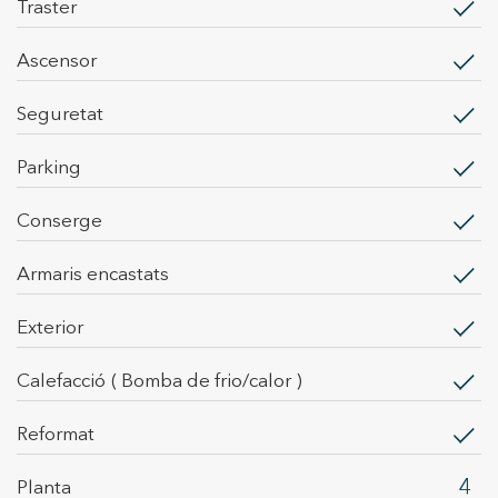
traster
Marketing i publicitat
ascensor
Aquestes cookies són utilitzades per emmagatzemar
informació sobre les preferències i les eleccions personals
de l'usuari a través de l'observació continuada dels seus
seguretat
hàbits de navegació. Gràcies a elles, podem conèixer els
hàbits de navegació al lloc web i mostrar publicitat
relacionada amb el perfil de navegació de l'usuari.
parking
conserge
armaris encastats
exterior
calefacció
( Bomba de frio/calor )
Reformat
4
Planta