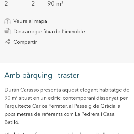
2
2
90 m²
Veure al mapa
+34 935 178 067
Descarregar fitxa de l'immoble
Compartir
ES
CA
EN
FR
Amb pàrquing i traster
Durán Carasso presenta aquest elegant habitatge de
90 m² situat en un edifici contemporani dissenyat per
l’arquitecte Carlos Ferrater, al Passeig de Gràcia, a
pocs metres de referents com La Pedrera i Casa
Batlló.