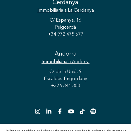
Cerdanya
Immobiliària
a La Cerdanya
C/ Espanya, 16
Puigcerdà
+34 972 475 677
Andorra
Guardar configuració
Acceptar totes
Immobiliària
a Andorra
C/ de la Unió, 9
Escaldes-Engordany
+376 841 800