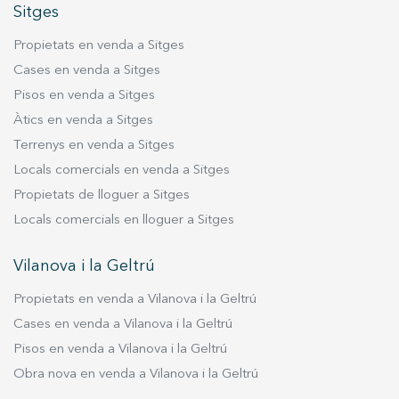
en aquesta zona, la cuina oberta, de disseny
Sitges
actual i totalment equipada, aporta modernitat i
Propietats en venda a Sitges
funcionalitat, convertint-se en un lloc ideal tant
per al dia a dia com per a rebre convidats. En
Cases en venda a Sitges
conjunt, es tracta d'un habitatge que conjuga
Pisos en venda a Sitges
comoditat, exclusivitat i disseny, concebuda per
Àtics en venda a Sitges
a gaudir d'un estil de vida urbà amb tots els
Terrenys en venda a Sitges
avantatges d'una ubicació privilegiada. La
Locals comercials en venda a Sitges
propietat se situa en el cor de Galvany, una de
Propietats de lloguer a Sitges
les zones més cotitzades de Barcelona,
coneguda per la seva elegància, la seva oferta
Locals comercials en lloguer a Sitges
gastronòmica i la vitalitat de la seva vida urbana.
El carrer Marià Cubí, al costat d’Aribau, es troba
Vilanova i la Geltrú
envoltada de restaurants d'autor, cafès amb
Propietats en venda a Vilanova i la Geltrú
encant i boutiques exclusives, a més de trobar-
se a pocs passos d'enclavaments emblemàtics
Cases en venda a Vilanova i la Geltrú
de la ciutat com l'Avinguda Diagonal o el
Pisos en venda a Vilanova i la Geltrú
Passeig de Gràcia. El barri combina la
Obra nova en venda a Vilanova i la Geltrú
tranquil·litat residencial amb una gran oferta de