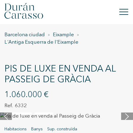
Barcelona ciudad
Eixample
COMPRAR
L´Antiga Esquerra de l´Eixample
LLOGAR
VENDRE
PIS DE LUXE EN VENDA AL
PASSEIG DE GRÀCIA
OBRA NOVA
1.060.000 €
INVERSIONS
6332
34 imatges
Vídeo
GRUP DC
CONTACTE
Habitacions
Banys
Sup. construïda