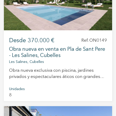
+34 935 178 067
Desde
370.000 €
Ref. ON0149
Obra nueva en venta en Pla de Sant Pere
- Les Salines, Cubelles
ES
CA
EN
FR
Les Salines, Cubelles
Obra nueva exclusiva con piscina, jardines
privados y espectaculares áticos con grandes
terrazas Les Terrasses de Cubelles es una
promoción de obra nueva compuesta por 16
Unidades
8
viviendas, diseñada para ofrecer confort, diseño
contemporáneo y una excelente calidad de vida.
El residencial cuenta con diferentes tipologías
para adaptarse a todas las necesidades: Plantas