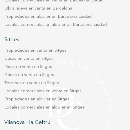
Locales comerciales en venta en Barcelona ciudad
acceso desde el interior de la finca, una
Obra nueva en venta en Barcelona
característica muy valorada por su funcionalidad
Propiedades en alquiler en Barcelona ciudad
y versatilidad. Su ubicación estratégica, en una
Locales comerciales en alquiler en Barcelona ciudad
de las avenidas más emblemáticas de la ciudad,
convierte este local en una oportunidad
Sitges
excepcional tanto para emprendedores como
para inversores que buscan un activo de calidad
Propiedades en venta en Sitges
en una zona consolidada y con gran afluencia.
Casas en venta en Sitges
Una oportunidad única para desarrollar
Pisos en venta en Sitges
cualquier proyecto en un entorno privilegiado
Áticos en venta en Sitges
de Barcelona.
Terrenos en venta en Sitges
Locales comerciales en venta en Sitges
Propiedades en alquiler en Sitges
Locales comerciales en alquiler en Sitges
Vilanova i la Geltrú