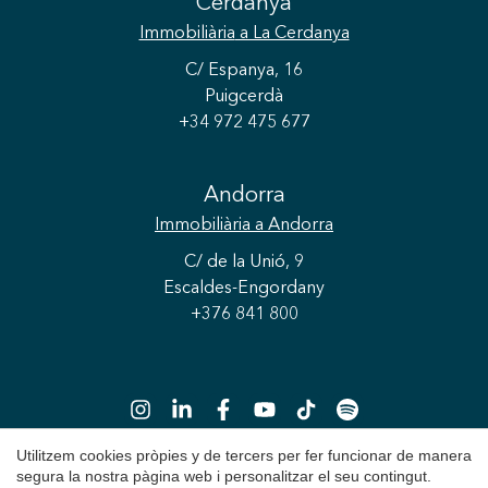
Cerdanya
Immobiliària
a La Cerdanya
C/ Espanya, 16
Puigcerdà
+34 972 475 677
Guardar configuració
Acceptar totes
Andorra
Immobiliària
a Andorra
C/ de la Unió, 9
Escaldes-Engordany
+376 841 800
Utilitzem cookies pròpies y de tercers per fer funcionar de manera
segura la nostra pàgina web i personalitzar el seu contingut.