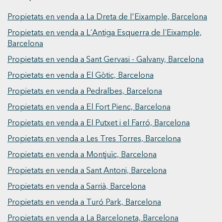
l'extraradi com Sabadell i Terrassa. Autobusos:
múltiples línies que comuniquen amb tota la
Propietats en venda a La Dreta de l'Eixample, Barcelona
ciutat. Accessos: ràpida sortida cap a les rondes
Propietats en venda a L´Antiga Esquerra de l´Eixample,
i l'aeroport gràcies a la seva ubicació
Barcelona
estratègica. En definitiva, una propietat
Propietats en venda a Sant Gervasi - Galvany, Barcelona
excepcional en una de les àrees més desitjades
de Barcelona, el barri de Galvany que combina
Propietats en venda a El Gòtic, Barcelona
disseny, confort i una localització immillorable,
Propietats en venda a Pedralbes, Barcelona
ideal per als qui busquen una llar llesta per a
Propietats en venda a El Fort Pienc, Barcelona
entrar a viure en el centre de la ciutat.
ViveDondeMerecesVivir
Propietats en venda a El Putxet i el Farró, Barcelona
Propietats en venda a Les Tres Torres, Barcelona
Propietats en venda a Montjuïc, Barcelona
Propietats en venda a Sant Antoni, Barcelona
Propietats en venda a Sarrià, Barcelona
Propietats en venda a Turó Park, Barcelona
Propietats en venda a La Barceloneta, Barcelona