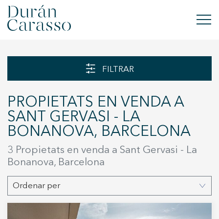
COMPRAR
FILTRAR
LLOGAR
PROPIETATS EN VENDA A
VENDRE
SANT GERVASI - LA
BONANOVA, BARCELONA
OBRA NOVA
3 Propietats en venda a Sant Gervasi - La
INVERSIONS
Bonanova, Barcelona
GRUP DC
Ordenar per
CONTACTE