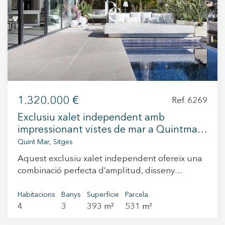
+34 935 178 067
1.320.000 €
Ref. 6269
ES
CA
EN
FR
Exclusiu xalet independent amb
impressionant vistes de mar a Quintmar
Sitges
Quint Mar, Sitges
Aquest exclusiu xalet independent ofereix una
combinació perfecta d’amplitud, disseny
contemporani i comoditat. Amb 393 m²
construïts sobre una parcel·la de gairebé 530
Habitacions
Banys
Superfície
Parcela
4
3
393 m²
531 m²
m², l’habitatge es distribueix en tres plantes
comunicades tant per escala com per ascensor,