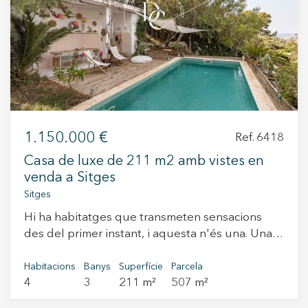
+34 935 178 067
1.150.000 €
Ref. 6418
ES
CA
EN
FR
Casa de luxe de 211 m2 amb vistes en
venda a Sitges
Sitges
Hi ha habitatges que transmeten sensacions
des del primer instant, i aquesta n'és una. Una
preciosa casa unifamiliar aïllada, amb molt de
caràcter, situada en una tranquil·la zona
Habitacions
Banys
Superfície
Parcela
4
3
211 m²
507 m²
residencial de Sitges, on la llum natural, les
vistes i la tranquil·litat esdevenen les grans