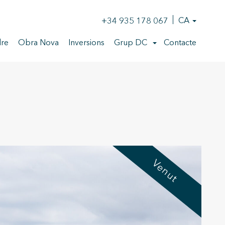
+34 935 178 067
CA
re
Obra Nova
Inversions
Grup DC
Contacte
Venut