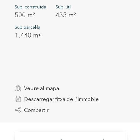
Sup. construïda
Sup. útil
500 m²
435 m²
Sup.parcel·la
1.440 m²
Modif
Veure al mapa
Tècniq
Descarregar fitxa de l'immoble
Aquest l
millorar
Compartir
de les m
desitja,
compte 
Analít