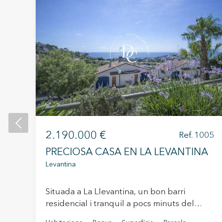
574
s,
ta
2.190.000 €
Ref. 1005
amb
PRECIOSA CASA EN LA LEVANTINA
nta
Levantina
Situada a La Llevantina, un bon barri
residencial i tranquil a pocs minuts del
centre de Sitges es troba aquesta casa de