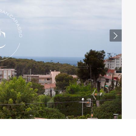
tivades
 de
tal·lació
 així ho
n
na web.