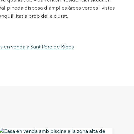
va qualitat de vida i entorn residencial situat en
 Vallpineda disposa d'àmplies àrees verdes i vistes
uil·litat a prop de la ciutat.
s en venda a Sant Pere de Ribes