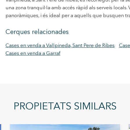
Vallpineda, a Sant Pere de Ribes, és reconegut per la se
una zona tranquil·la amb accés ràpid als serveis locals.
panoràmiques, i és ideal per a aquells que busquen tranq
Cerques relacionades
Cases en venda a Vallpineda, Sant Pere de Ribes
Case
Cases en venda a Garraf
PROPIETATS SIMILARS