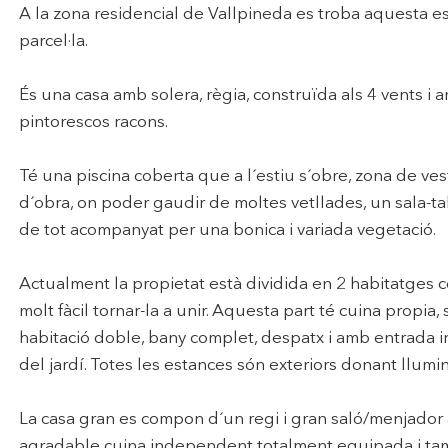
A la zona residencial de Vallpineda es troba aquesta
n fer el seguiment i l'anàlisi del comportament dels usuaris d'aquest ll
parcel·la.
rmació recollida mitjançant aquest tipus de cookies s'utilitza en el mes
ivitat del web per a l'elaboració de perfils de navegació dels usuaris per
r millores en funció de l'anàlisi de les dades d'ús que fan els usuaris del
És una casa amb solera, règia, construïda als 4 vents i a
 desar la informació de preferència de l'usuari per millorar la qualitat
 serveis i oferir una millor experiència a través de productes recomanat
pintorescos racons.
ng i publicitat
Té una piscina coberta que a l´estiu s´obre, zona de ve
s cookies són utilitzades per emmagatzemar informació sobre les
d´obra, on poder gaudir de moltes vetllades, un sala-tall
cies i les eleccions personals de l'usuari a través de l'observació cont
de tot acompanyat per una bonica i variada vegetació.
us hàbits de navegació. Gràcies a elles, podem conèixer els hàbits de
ó al lloc web i mostrar publicitat relacionada amb el perfil de navegac
Actualment la propietat està dividida en 2 habitatges c
Guardar configuració
Acceptar totes
molt fàcil tornar-la a unir. Aquesta part té cuina propia,
habitació doble, bany complet, despatx i amb entrada 
del jardí. Totes les estances són exteriors donant llumin
La casa gran es compon d´un regi i gran saló/menjador a d
agradable cuina independent totalment equipada i tamb