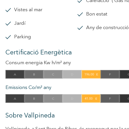
calefacció
vistes al mar
Bon estat
jardí
Any de construcci
parking
Certificació Energètica
Consum energia Kw h/m² any
A
B
C
D
196.00
E
F
Emissions Co/m² any
A
B
C
D
41.00
E
F
Sobre Vallpineda