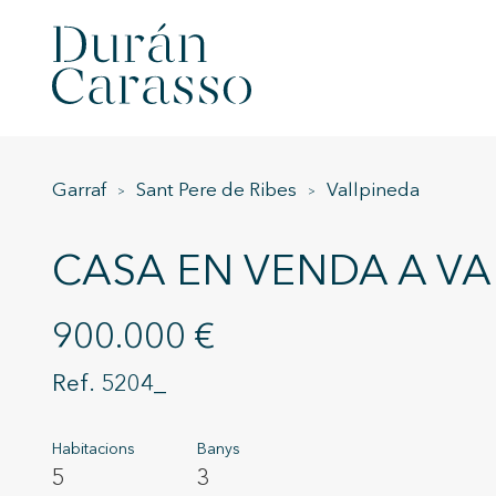
Garraf
Sant Pere de Ribes
Vallpineda
CASA EN VENDA A VA
900.000 €
5204_
Habitacions
Banys
5
3