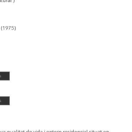
( Gas natural )
ó (1975)
G
G