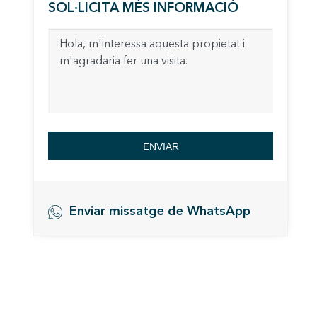
SOL·LICITA MÉS INFORMACIÓ
Permete
La info
de l'act
introdui
Permeten
nostres
Marketi
Aqueste
ENVIAR
preferèn
dels se
navegaci
l'usuari.
Enviar missatge de WhatsApp