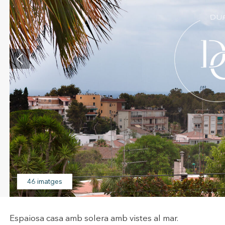
icar cookies
ues i funcionals
Sempre ac
loc web utilitza cookies pròpies per recopilar informació amb la finalitat
 els nostres serveis. Si continua navegant, suposa l'acceptació de la ins
46 imatges
ateixes. L'usuari té la possibilitat de configurar el navegador podent, si
 impedir que siguin instal·lades al disc dur, encara que haurà de tenir e
que aquesta acció podrà ocasionar dificultats de navegació de la pàgi
Espaiosa casa amb solera amb vistes al mar.
iques i personalització