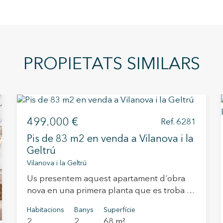
PROPIETATS SIMILARS
499.000 €
Ref. 6281
Pis de 83 m2 en venda a Vilanova i la
Geltrú
Vilanova i la Geltrú
Us presentem aquest apartament d´obra
nova en una primera planta que es troba a
Plaça de la Vila, una de les ubicacions més
Habitacions
Banys
Superfície
emblemàtiques i demanades de Vilanova i
2
2
68 m²