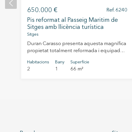
650.000 €
Ref. 6240
a i
Pis reformat al Passeig Maritim de
Sitges amb llicència turística
Sitges
g i
Duran Carasso presenta aquesta magnífica
rt,
propietat totalment reformada i equipada,
situada al bell mig de Sitges, a pocs passos
at
Habitacions
Bany
Superfície
de la platja i envoltada dels millors
mb
2
1
66 m²
restaurants, cafeteries i comerços de la
zona. Una oportunitat excepcional tant com
a inversió d’alta rendibilitat gràcies a la seva
llicència turística activa, com per gaudir
mb
d’un habitatge elegant i funcional al costat
ni,
del mar. L’habitatge ha estat recentment
renovat amb materials i acabats de qualitat,
oferint un ambient modern, acollidor i molt
lluminós. Disposa d’un ampli saló-menjador