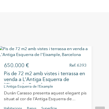
650.000 €
1
Ref. 6393
Pis de 72 m2 amb vistes i terrassa en
Ex
venda a L'Antiga Esquerra de
Ra
l'Eixample, Barcelona
La 
L´Antiga Esquerra de l´Eixample
Durán Carasso presenta aquest elegant pis
Du
situat al cor de l’Antiga Esquerra de
pr
l’Eixample, una de les zones més
si
Habitacions
Banys
Superfície
Hab