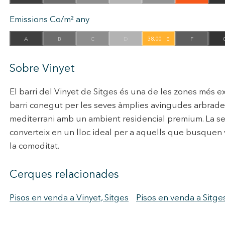
Emissions Co/m² any
A
B
C
D
38.00
E
F
Sobre Vinyet
El barri del Vinyet de Sitges és una de les zones més exc
barri conegut per les seves àmplies avingudes arbrades 
mediterrani amb un ambient residencial premium. La seva
converteix en un lloc ideal per a aquells que busquen vi
la comoditat.
Cerques relacionades
Pisos en venda a Vinyet, Sitges
Pisos en venda a Sitge