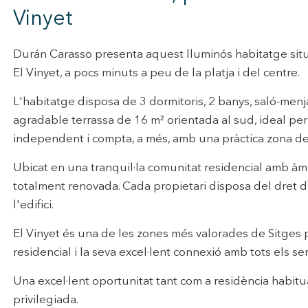
rmació recollida mitjançant aquest tipus de cookies s'utilitza en el mes
Vinyet
ivitat del web per a l'elaboració de perfils de navegació dels usuaris per
r millores en funció de l'anàlisi de les dades d'ús que fan els usuaris del
 desar la informació de preferència de l'usuari per millorar la qualitat
Durán Carasso presenta aquest lluminós habitatge sit
 serveis i oferir una millor experiència a través de productes recomanat
El Vinyet, a pocs minuts a peu de la platja i del centre.
ng i publicitat
L'habitatge disposa de 3 dormitoris, 2 banys, saló-menja
s cookies són utilitzades per emmagatzemar informació sobre les
agradable terrassa de 16 m² orientada al sud, ideal per 
cies i les eleccions personals de l'usuari a través de l'observació cont
us hàbits de navegació. Gràcies a elles, podem conèixer els hàbits de
independent i compta, a més, amb una pràctica zona de 
ó al lloc web i mostrar publicitat relacionada amb el perfil de navegac
Ubicat en una tranquil·la comunitat residencial amb àmp
Guardar configuració
Acceptar totes
totalment renovada. Cada propietari disposa del dret d
l'edifici.
El Vinyet és una de les zones més valorades de Sitges pe
residencial i la seva excel·lent connexió amb tots els ser
Una excel·lent oportunitat tant com a residència habit
privilegiada.