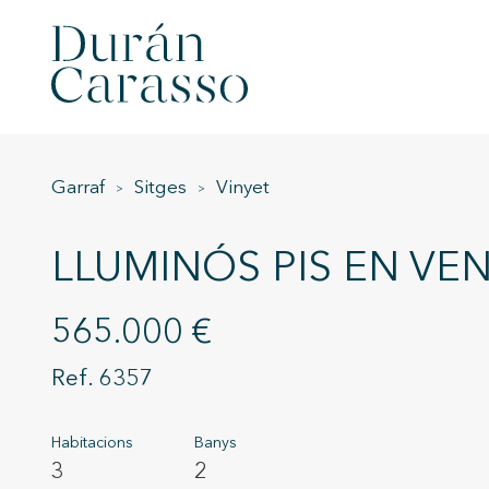
Garraf
Sitges
Vinyet
LLUMINÓS PIS EN VEN
565.000 €
6357
Habitacions
Banys
3
2