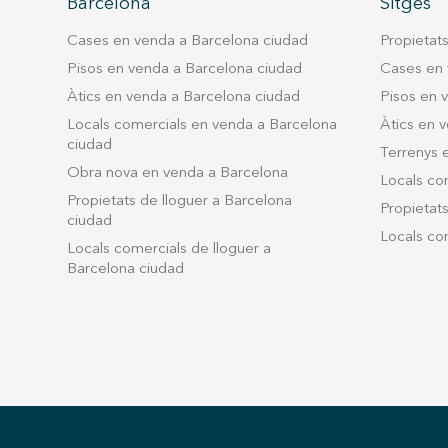
Barcelona
Sitges
amb sortida a una tranquil·la terrassa
l
privada orientada al nord, ideal per gaudir
Cases en venda a Barcelona ciudad
Propietat
de les nits d’estiu amb total privacitat,
ta
Pisos en venda a Barcelona ciudad
Cases en 
confort i lluny del soroll. La cuina,
Àtics en venda a Barcelona ciudad
Pisos en 
completament equipada i de disseny
Locals comercials en venda a Barcelona
Àtics en v
contemporani, compta amb
oca
ciudad
Terrenys 
electrodomèstics integrats, placa
Obra nova en venda a Barcelona
d’inducció, forn, microones, rentavaixelles i
Locals co
ts
Propietats de lloguer a Barcelona
cafetera, pensada per oferir la màxima
,
Propietats
ciudad
comoditat tant en estades vacacionals com
Locals com
Locals comercials de lloguer a
residencials. L’apartament disposa de: 1
Barcelona ciudad
dormitori doble amb llit king size. 1
és
dormitori individual amb llit niu convertible
en doble. Sofà llit premium de grans
ja
dimensions al saló. Bany complet reformat
t
amb una àmplia dutxa. Aire condicionat.
Fibra òptica d’alta velocitat (300Mb). Smart
TV. Zona de bugaderia independent. La
finca ofereix també una agradable terrassa