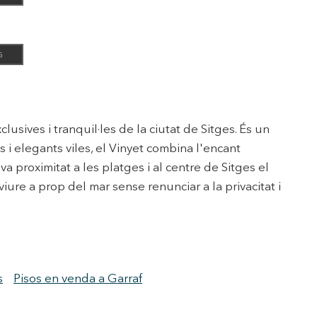
G
lusives i tranquil·les de la ciutat de Sitges. És un
i elegants viles, el Vinyet combina l'encant
 proximitat a les platges i al centre de Sitges el
ure a prop del mar sense renunciar a la privacitat i
s
Pisos en venda a Garraf