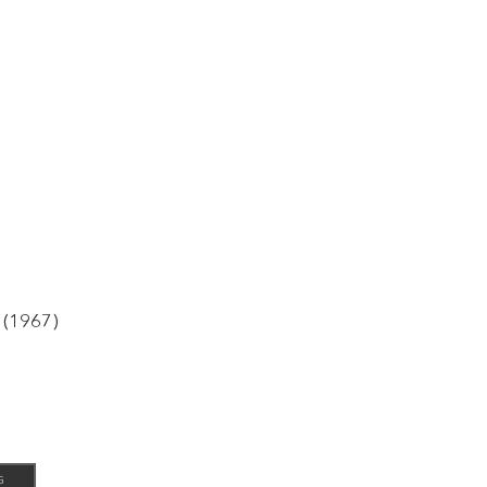
ó (1967)
G