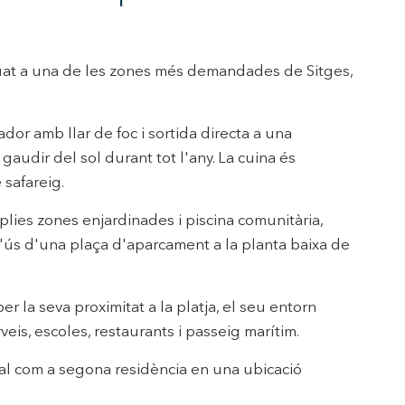
urament
 servei.
 dels
uat a una de les zones més demandades de Sitges,
s.
dor amb llar de foc i sortida directa a una
gaudir del sol durant tot l'any. La cuina és
inuada
safareig.
ió de
lies zones enjardinades i piscina comunitària,
'ús d'una plaça d'aparcament a la planta baixa de
r la seva proximitat a la platja, el seu entorn
veis, escoles, restaurants i passeig marítim.
ual com a segona residència en una ubicació