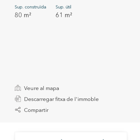
Sup. construïda
Sup. útil
80 m²
61 m²
Modif
Tècniq
Veure al mapa
Aquest l
millorar
Descarregar fitxa de l'immoble
de les m
desitja,
Compartir
compte 
Analít
Permete