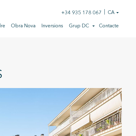
+34 935 178 067
CA
re
Obra Nova
Inversions
Grup DC
Contacte
S