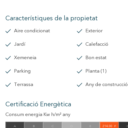
Característiques de la propietat
Aire condicionat
exterior
jardí
calefacció
xemeneia
Bon estat
parking
Planta (1)
terrassa
Any de construcci
Certificació Energètica
Consum energia Kw h/m² any
A
B
C
D
E
214.00
F