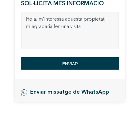
SOL·LICITA MÉS INFORMACIÓ
La info
de l'act
introdui
Permeten
nostres
Marketi
Aqueste
preferèn
dels se
ENVIAR
navegaci
l'usuari.
Enviar missatge de WhatsApp