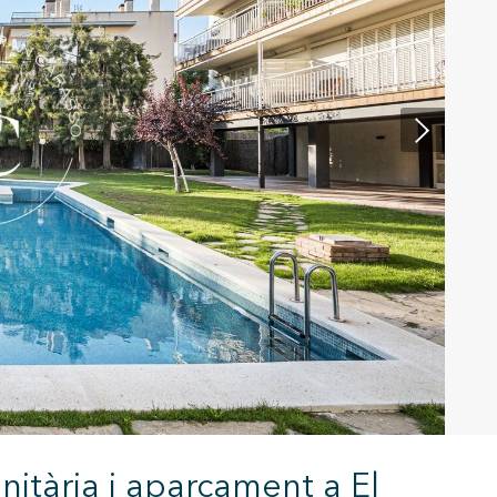
tivades
 de
tal·lació
 així ho
n
na web.
nitària i aparcament a El
oc web.